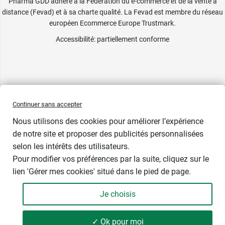
Pharma GDD adhère à la Fédération du e-commerce et de la vente à
distance (Fevad) et à sa charte qualité. La Fevad est membre du réseau
européen Ecommerce Europe Trustmark.
Accessibilité
: partiellement conforme
Continuer sans accepter
Nous utilisons des cookies pour améliorer l’expérience
-50%
de notre site et proposer des publicités personnalisées
selon les intérêts des utilisateurs.
Taille
Pour modifier vos préférences par la suite, cliquez sur le
lien 'Gérer mes cookies' situé dans le pied de page.
Je choisis
-
+
38,17 €
76,34 €
✓ Ok pour moi