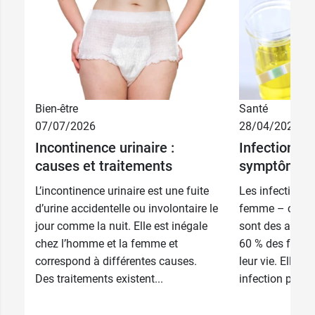
Bien-être
Santé
07/07/2026
28/04/2026
3,69 €
S
Incontinence urinaire :
Infection ur
causes et traitements
symptômes 
3,69 €
M
L’incontinence urinaire est une fuite
Les infections 
d’urine accidentelle ou involontaire le
femme – cystite
jour comme la nuit. Elle est inégale
sont des affec
chez l’homme et la femme et
60 % des femm
correspond à différentes causes.
leur vie. Elles 
Des traitements existent...
infection par de