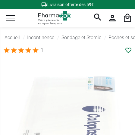
Livraison offerte dès 59€
Accueil
Incontinence
Sondage et Stomie
Poches et so
1