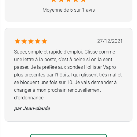
Moyenne de 5 sur 1 avis
Sonde vésicale stérile pour homme
Longueur : 40 cm
Charrière au choix : CH10 - CH14
Type de sonde : droite
27/12/2021
Matière : Polyuréthane
Sans latex
Super, simple et rapide d'emploi. Glisse comme
Ne contient ni PVC ni phtalates
une lettre à la poste, c'est à peine si on la sent
Usage unique
passer. Je la préfère aux sondes Hollister Vapro
plus prescrites par l'hôpital qui glissent très mal et
Conditionnement :
boîte de 30 sondes
se bloquent une fois sur 10. Je vais demander à
changer à mon prochain renouvellement
d'ordonnance.
par Jean-claude