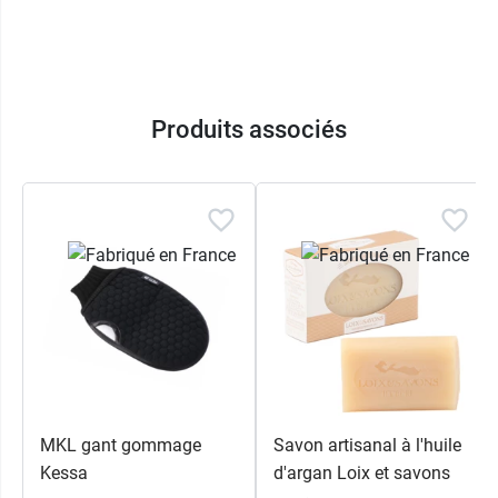
box conjugue plaisir d’utilisation et respect de la
peau. Son univers olfactif frais et solaire en fait
un cadeau de Noël idéal pour celles et ceux qui
aiment allier beauté, naturel et praticité.
Produits associés
Contenances :
Laino gel douche 3 en 1 hydratant Mistral
vivifiant 200 ml
Laino Lait nutritif fermeté Nutri Argan 400 ml
Laino soin des lèvres stick Argan 4 g
Fleur de douche 30 g offerte
MKL gant gommage
Savon artisanal à l'huile
Kessa
d'argan Loix et savons