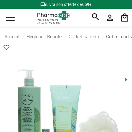
Livraison offerte dès 59€
Accueil
Hygiène - Beauté
Coffret cadeau
Coffret cad