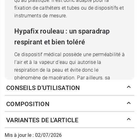
qu'au plastique. Il est donc adapté pour la
fixation de cathéters et tubes ou de dispositifs et
instruments de mesure.
Hypafix rouleau : un sparadrap
respirant et bien toléré
Ce dispositif médical possède une perméabilité à
l’air et à la vapeur d'eau qui autorise la
respiration de la peau et évite donc le
phénomène de macération. Par ailleurs, sa
masse est à haute tolérance cutanée et il est
CONSEILS D'UTILISATION
doux pour la peau. Il conviendra aux peaux
sensibles. Enfin, il agit sans comprimer et sans
COMPOSITION
gêner la circulation du sang.
VARIANTES DE L'ARTICLE
Quelles sont les caractéristiques
du sparadrap Leukoplast Hypafix ?
Mis à jour le : 02/07/2026