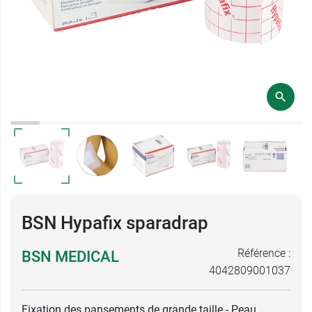
BSN Hypafix sparadrap
Référence :
BSN MEDICAL
4042809001037
Fixation des pansements de grande taille - Peau