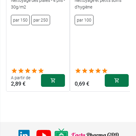
Nettoyage des plaies - 4 plis -
Nettoyage et petits soins
30g/m2
d'hygiène
par 150
par 250
par 100
A partir de
2,89 €
0,69 €