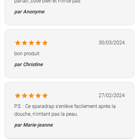
parfait ,colle bien et n'irrite pas
Conditionnement :
1 boite de 1 rouleau de 10 cm
par Anonyme
de large.
30/03/2024
bon produit
par Christine
27/02/2024
P.S. : Ce sparadrap s'enlève facilement après la
douche, n'irritant pas la peau.
par Marie-jeanne