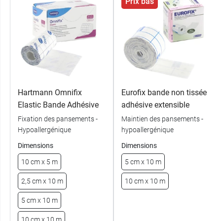
Prix bas
Hartmann Omnifix
Eurofix bande non tissée
Elastic Bande Adhésive
adhésive extensible
Fixation des pansements -
Maintien des pansements -
Hypoallergénique
hypoallergénique
Dimensions
Dimensions
10 cm x 5 m
5 cm x 10 m
2,5 cm x 10 m
10 cm x 10 m
5 cm x 10 m
10 cm x 10 m