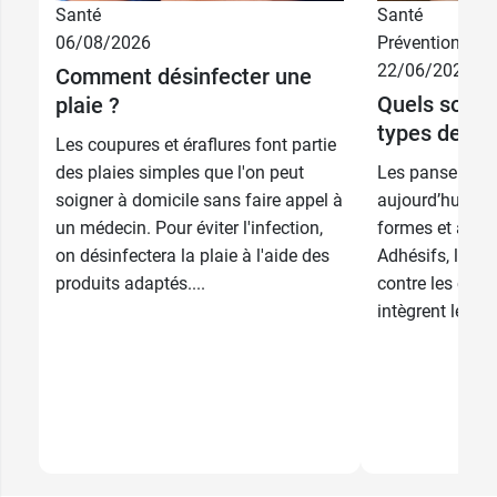
Santé
Santé
06/08/2026
Prévention
22/06/2026
3,74 €
Comment désinfecter une
10 cm x 5 m
Quels sont l
plaie ?
types de pa
3,74 €
2,5 cm x 10 m
Les coupures et éraflures font partie
des plaies simples que l'on peut
Les pansement
3,74 €
1,49 €
5 cm x 10 m
5 cm x 10 m
soigner à domicile sans faire appel à
aujourd’hui de 
un médecin. Pour éviter l'infection,
formes et à tou
5,49 €
2,49 €
10 cm x 10 m
10 cm x 10 m
on désinfectera la plaie à l'aide des
Adhésifs, liqui
produits adaptés....
contre les cors 
intègrent les tr