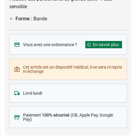
sensible
Forme :
Bande
Vous avez une ordonnance ?
En savoir plus
Cet article est un dispositif médical, il ne sera ni repris
ni échangé
Livré lundi
Paiement
100% sécurisé
(CB
, Apple Pay, Google
Pay)