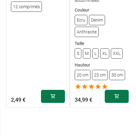
abdominales
12 comprimés
Couleur
Ecru
Denim
Anthracite
Taille
S
M
L
XL
XXL
Hauteur
20 cm
25 cm
30 cm
2,49 €
34,99 €
S - Ecru - 20
34,99 €
cm
M - Ecru - 20
34,99 €