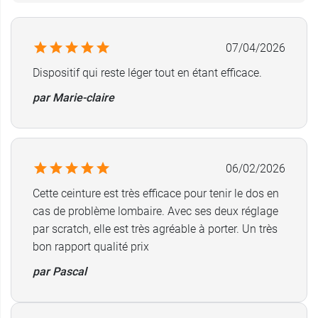
également sur deux hauteurs au choix.
Quand mettre la ceinture lombaire
07/04/2026
Lombogib progressiv ?
Dispositif qui reste léger tout en étant efficace.
Sciatique
par Marie-claire
Lumbago
Douleurs lombaires chroniques
Lésions Lombosacrées
06/02/2026
Hauteur :
21 ou 26 cm
Cette ceinture est très efficace pour tenir le dos en
cas de problème lombaire. Avec ses deux réglage
Conditionnement :
Vendu à l'unité
par scratch, elle est très agréable à porter. Un très
bon rapport qualité prix
Pour les traumatismes au niveau des côtes, la
ceinture thoracique Gibaud
pourra vous
par Pascal
convenir.