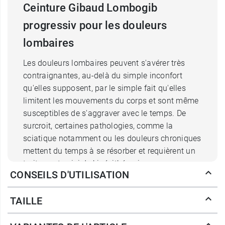
Ceinture Gibaud Lombogib
progressiv pour les douleurs
lombaires
Les douleurs lombaires peuvent s'avérer très
contraignantes, au-delà du simple inconfort
qu'elles supposent, par le simple fait qu'elles
limitent les mouvements du corps et sont même
susceptibles de s'aggraver avec le temps. De
surcroit, certaines pathologies, comme la
sciatique notamment ou les douleurs chroniques
mettent du temps à se résorber et requièrent un
traitement suivi de kinésithérapie.
CONSEILS D'UTILISATION
Dotée d'un baleinage en forme de V sur sa face
TAILLE
antérieure, la
ceinture Lombogib Progressiv
Gibaud
canalise les tensions et
soutient un