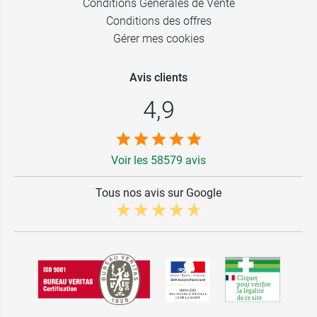
34,99 €
Conditions Générales de Vente
- 25 cm
Conditions des offres
M - Anthracite
Gérer mes cookies
34,99 €
- 25 cm
Avis clients
L - Anthracite
34,99 €
- 25 cm
4,9
XL -
34,99 €
Anthracite -
25 cm
Voir les 58579 avis
M - Anthracite
34,99 €
- 30 cm
Tous nos avis sur Google
L - Anthracite
34,99 €
- 30 cm
XL -
34,99 €
Anthracite -
30 cm
XXL -