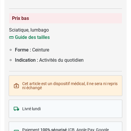
Prix bas
Sciatique, lumbago
Guide des tailles
Forme :
Ceinture
Indication :
Activités du quotidien
Cet article est un dispositif médical, il ne sera ni repris
ni échangé
Livré lundi
Paiement
100% sécurisé
(CB
, Apple Pay, Google