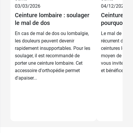
03/03/2026
04/12/2025
37,99 €
1 - Femme
Ceinture lombaire : soulager
Ceinture lom
le mal de dos
pourquoi, c
37,99 €
1 - Homme
En cas de mal de dos ou lombalgie,
Le mal de dos 
37,99 €
2 - Femme
les douleurs peuvent devenir
récurrent de not
rapidement insupportables. Pour les
ceintures lomba
37,99 €
soulager, il est recommandé de
moyen de le s
2 - Homme
porter une ceinture lombaire. Cet
vous invite à d
accessoire d'orthopédie permet
et bénéfices de 
d'apaiser...