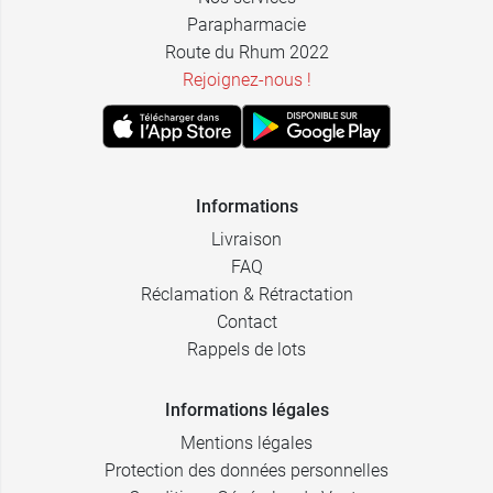
Denim - M -
34,99 €
Parapharmacie
25 cm
Route du Rhum 2022
L - Denim - 25
Rejoignez-nous !
34,99 €
cm
Denim - XL -
34,99 €
25 cm
Informations
S - Anthracite
34,99 €
- 20 cm
Livraison
FAQ
M - Anthracite
34,99 €
- 20 cm
Réclamation & Rétractation
Contact
L - Anthracite
34,99 €
Rappels de lots
- 20 cm
XL -
Informations légales
34,99 €
Anthracite -
Mentions légales
20 cm
Protection des données personnelles
S - Anthracite