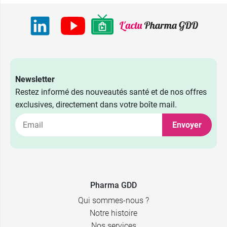
cm
L - Ecru - 20
34,99 €
cm
XL - Ecru - 20
34,99 €
cm
Newsletter
S - Ecru - 25
34,99 €
Restez informé des nouveautés santé et de nos offres
cm
exclusives, directement dans votre boîte mail.
M - Ecru - 25
34,99 €
cm
Envoyer
L - Ecru - 25
34,99 €
cm
XL - Ecru - 25
34,99 €
cm
Pharma GDD
Qui sommes-nous ?
Denim - S - 25
34,99 €
cm
Notre histoire
Nos services