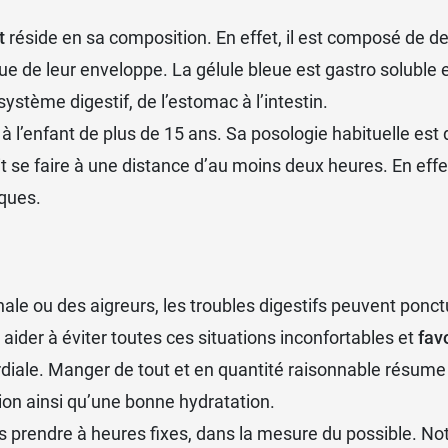
rticaire ou une réaction allergique générale ;
une
constipation
ou une
diarrhée
, des
vomissements
;
t
réside en sa composition. En effet, il est composé de de
e de leur enveloppe. La gélule bleue est gastro soluble et 
ystème digestif, de l’estomac à l’intestin.
 à l’enfant de plus de 15 ans. Sa posologie habituelle est
 48 doses de 2 gélules jumelées (bleue et rouge)
doit se faire à une distance d’au moins deux heures. En eff
ques.
iotiques avec
Probiolog Digestion
.
inale ou des aigreurs, les troubles digestifs peuvent pon
aider à éviter toutes ces situations inconfortables et
fav
diale. Manger de tout et en quantité raisonnable résume b
tion ainsi qu’une bonne hydratation.
es prendre à heures fixes, dans la mesure du possible. No