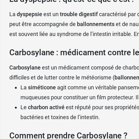
La
dyspepsie
Avant de prendre un médicament, lisez atten
est un
trouble digestif
caractérisé par 
peut être accompagnée de
ballonnements
et de naus
Carbosylane et grossesse
est souvent liée au syndrome de l’intestin irritable.
Carbosylane
ne doit pas être utilisé penda
Carbosylane : médicament contre les
Carbosylane et allaitement
Carbosylane
est un médicament composé de
charbo
difficiles et de lutter contre le météorisme (
ballonne
Ce médicament contre les ballonnements
p
La
siméticone
agit comme un véritable pansement
muqueuses pour constituer un film protecteur. Il m
Effets indésirables de Ca
Le
charbon activé
est réputé pour ses propriétés
bactéries et toxines de l’intestin.
Le médicament Carbosylane de la
marque d
:
Comment prendre Carbosylane ?