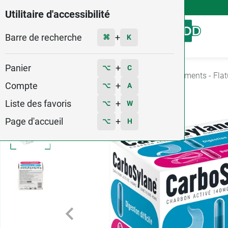
4,9
Voir les 58579 avis
Utilitaire d'accessibilité
Barre de recherche
Menu
+
⌘
K
Panier
+
⌥
C
Accueil
Médicaments
Digestion
Ballonnements - Fla
Compte
+
⌥
A
Liste des favoris
+
⌥
W
Page d'accueil
+
⌥
H