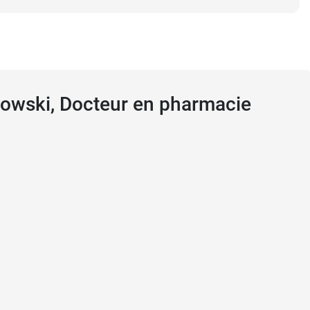
kowski, Docteur en pharmacie
digestion
 pour le cœur
, ils doivent être administrés à
ane
.