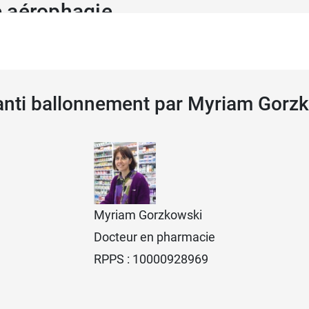
e aérophagie
ne gélule rouge, c'est-à-dire une dose de Carbosylane.
 d'eau et de préférence avant ou après les repas.
 anti ballonnement par Myriam Gorz
es gélules de Carbosylane
end des symptômes. Elle requiert un avis médical.
 de Carbosylane mal de ventre et 
Myriam Gorzkowski
tion d'autres médicaments, notamment les digitaliques
Docteur en pharmacie
e.
RPPS : 10000928969
mposés de la formule, il ne faut pas prendre de
Carbosyl