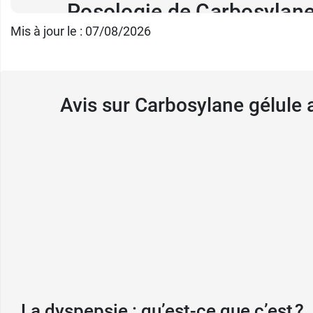
Posologie de Carbosylan
Mis à jour le : 07/08/2026
Prendre simultanément une gélule bleue et u
Prendre
3 doses par jour
avec un grand verre
Avis sur Carbosylane gélule
Durée de traitement par l
La durée du traitement par Carbosylane dép
Précautions d'utilisation
Ce médicament pouvant
diminuer l'absorp
distance de plus de 2 heures de Carbosylan
En cas d'
allergie
(s) connue(s) à l'un des co
La dyspepsie : qu’est-ce que c’est ?