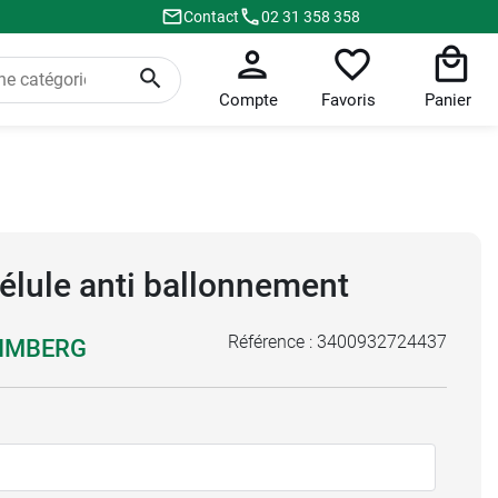
Contact
02 31 358 358
Compte
Favoris
Panier
élule anti ballonnement
Référence :
3400932724437
RIMBERG