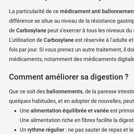
- une
réaction allergique
locale comme une u
- des
douleurs abdominales,
un inconfort, 
La particularité de ce
médicament anti ballonnemen
- une
coloration foncée des selles
.
différence se situe au niveau de la résistance gastriqu
de
Carbosylane
peut s’exercer à tous les niveaux du s
L’utilisation de
Carbosylane
est réservée à l’adulte et
Conditionnement
: boîte de 96 gélules soit
fois par jour. Si vous prenez un autre traitement, il 
médicaments, notamment des médicaments digitali
Pour soutenir la digestion, pensez aux prob
Comment améliorer sa digestion ?
Que ce soit des
ballonnements
, de la paresse intest
quelques habitudes, et en adopter de nouvelles, peut 
Une
alimentation équilibrée
et variée
est primor
Une alimentation riche en fibres facilite la diges
Un
rythme régulier
: ne pas sauter de repas et l