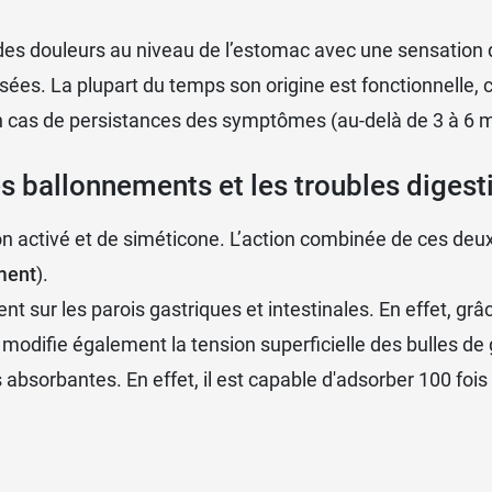
tivement la notice et, si besoin, demandez les conseils
des douleurs au niveau de l’estomac avec une sensation d
ées. La plupart du temps son origine est fonctionnelle, c’
 En cas de persistances des symptômes (au-delà de 3 à 6 m
nt la grossesse
, hors recommandation médicale.
 ballonnements et les troubles digest
n activé
et de siméticone. L’action combinée de ces deux 
ment
).
eut être utilisé pendant l'allaitement
.
 sur les parois gastriques et intestinales. En effet, grâ
odifie également la tension superficielle des bulles de ga
rbosylane
 absorbantes. En effet, il est capable d'adsorber 100 foi
es Laboratoires Grimberg
peut provoquer chez certaines