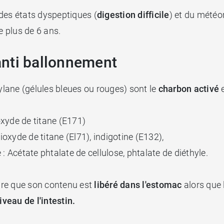
des états dyspeptiques (
digestion difficile
) et du météo
e plus de 6 ans.
nti ballonnement
lane (gélules bleues ou rouges) sont le
charbon activé
e
ioxyde de titane (E171)
ioxyde de titane (El71), indigotine (E132),
: Acétate phtalate de cellulose, phtalate de diéthyle.
dire que son contenu est
libéré dans l'estomac
alors que
iveau de l'intestin.