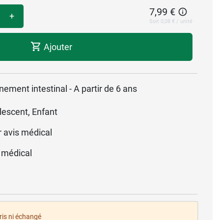
7,99 €
+
Soit 0,08 € / unité
Ajouter
nnement intestinal - A partir de 6 ans
lescent, Enfant
r avis médical
 médical
pris ni échangé