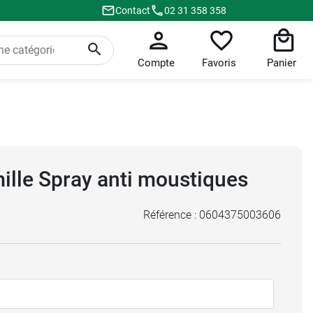
Contact
02 31 358 358
Compte
Favoris
Panier
ille Spray anti moustiques
Référence :
0604375003606