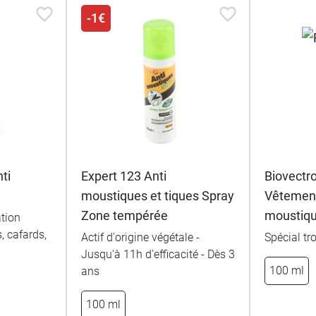
-1€
ti
Expert 123 Anti
Biovectro
moustiques et tiques Spray
Vêtement
Zone tempérée
moustiq
ation
, cafards,
Actif d'origine végétale -
Spécial tr
Jusqu'à 11h d'efficacité - Dès 3
100 ml
ans
100 ml