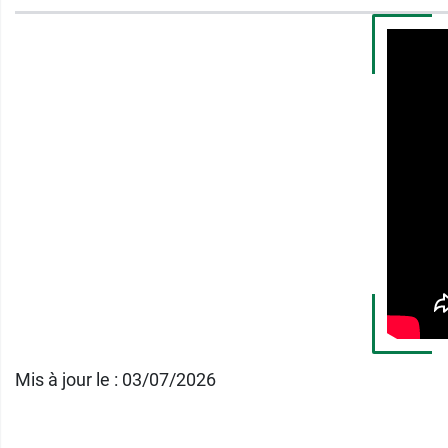
Lotion anti moustiques longue durée.
8h de protection.
Dès 12 mois.
Et pour vous protéger en zones tropicales, 
Conditionnement :
1 spray de 80 ml.
Mis à jour le : 03/07/2026