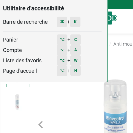
4,9
Voir les 58579 avis
Utilitaire d'accessibilité
Barre de recherche
Menu
+
⌘
K
Panier
+
⌥
C
Accueil
Santé
Piqûres Moustiques et tiques
Anti mou
Compte
+
⌥
A
Liste des favoris
+
⌥
W
Page d'accueil
+
⌥
H