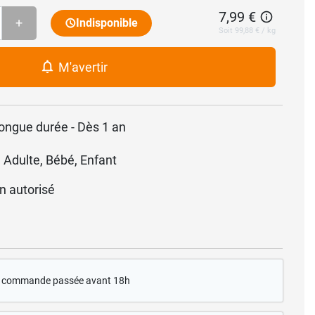
7,99 €
+
Indisponible
Soit 99,88 € / kg
M'avertir
longue durée - Dès 1 an
 Adulte, Bébé, Enfant
n autorisé
te commande passée avant 18h