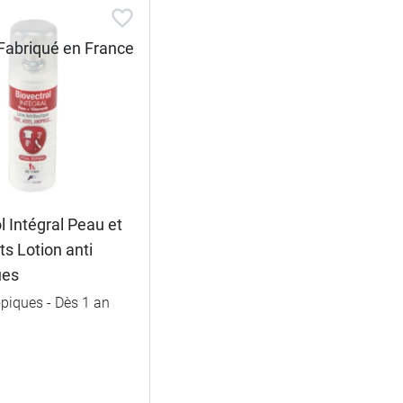
l Intégral Peau et
s Lotion anti
ues
opiques - Dès 1 an