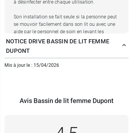
à désinfecter entre chaque utilisation.
Son installation se fait seule si la personne peut
se mouvoir facilement dans son lit ou avec une
aide par le personnel de soin en levant les
fesses, ou encore par mouvement de rotation du
NOTICE DRIVE BASSIN DE LIT FEMME
corps dans le lit. En fonction de la pathologie et
DUPONT
après accord du médecin la personne peut
également utiliser le bassin en position demi-
Mis à jour le : 15/04/2026
assise dans le lit.
La contenance de ce bassin de lit pour femme
est prévue pour que les liquides ne débordent
pas et permet ainsi une
utilisation propre et
Avis Bassin de lit femme Dupont
facile
.
Les hommes peuvent également l’utiliser pour
aller à la selle ou se servir de l'
urinal avec