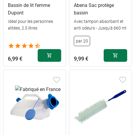
Bassin de lit femme
Abena Sac protège
Dupont
bassin
Idéal pour les personnes
Avec tampon absorbant et
alitées, 2.5 litres
anti odeurs - Jusqu'à 660 ml
par 20
Sans
7,99 €
couvercle
6,99 €
9,99 €
Avec
9,99 €
couvercle