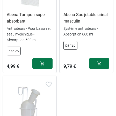
Abena Tampon super
Abena Sac jetable urinal
absorbant
masculin
Anti odeurs - Pour bassin et
Système anti odeurs -
seau hygiénique -
Absorption 660 ml
36,99 €
Urinal
Absorption 600 ml
par 20
par 25
Adaptateur
9,99 €
féminin
4,99 €
9,79 €