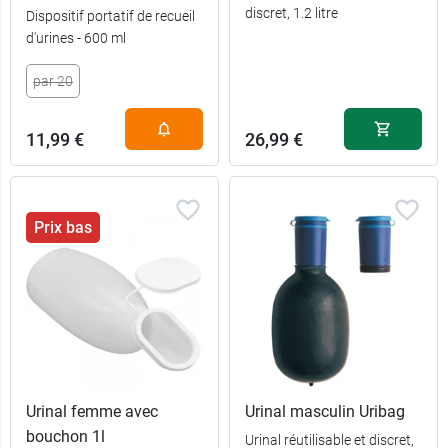
discret, 1.2 litre
Dispositif portatif de recueil
d'urines - 600 ml
46,99 €
Femme
par 20
35,99 €
Homme
11,99 €
26,99 €
Prix bas
Urinal femme avec
Urinal masculin Uribag
bouchon 1l
Urinal réutilisable et discret,