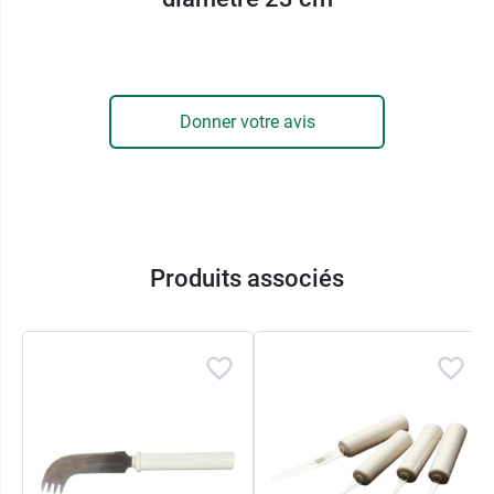
utile de se munir d’un support anti-dérapant à
poser sous l’assiette afin que celle-ci reste bien
en place lors de la manipulation des aliments.
Donner votre avis
Caractéristiques de l'assiette avec
bord intégré :
Coloris : ivoire
Poids : 154 g
Dimensions :
Produits associés
Diamètre : 23 cm
Largeur du rebord : 2,5 cm
Hauteur du rebord : 1,3 cm
Et pour faciliter la prise d'eau ou de boissons
(jus de fruits, thé, café, chocolat...), tout en
stimulant l'autonomie et en renforçant l'estime
de soi, Performance Health vous propose la