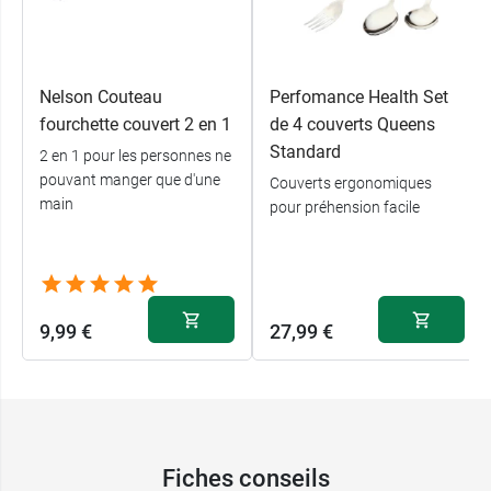
tasse avec couvercle caring Performance Health
,
idéale pour les personnes ayant des difficultés
de préhension ou souffrant de tremblements.
Nelson Couteau
Perfomance Health Set
Conditionnement
: 1 assiette
fourchette couvert 2 en 1
de 4 couverts Queens
Standard
2 en 1 pour les personnes ne
pouvant manger que d'une
Couverts ergonomiques
main
pour préhension facile
9,99 €
27,99 €
Fiches conseils