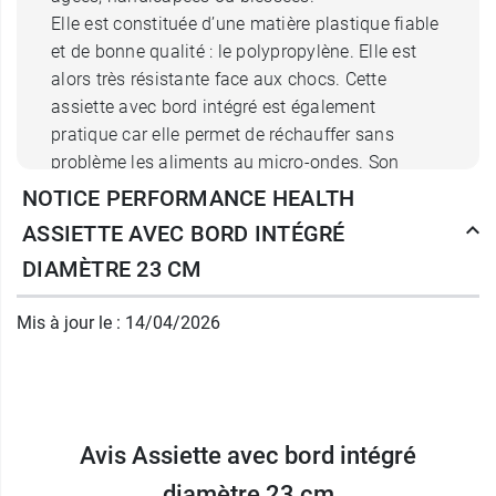
Elle est constituée d’une matière plastique fiable
et de bonne qualité : le polypropylène. Elle est
alors très résistante face aux chocs. Cette
assiette avec bord intégré est également
pratique car elle permet de réchauffer sans
problème les aliments au micro-ondes. Son
entretien est tout aussi facile puisqu’elle passe
NOTICE PERFORMANCE HEALTH
au lave-vaisselle sous une température
ASSIETTE AVEC BORD INTÉGRÉ
maximale de 80°.
DIAMÈTRE 23 CM
Très légère, cette assiette avec bord intégré ne
nécessite pas d’accompagnement particulier.
Mis à jour le : 14/04/2026
Elle peut aussi avoir pour mission de rendre un
enfant plus autonome lors des repas. Elle peut
d’ailleurs être emmenée partout (même à la
cantine !).
Avis Assiette avec bord intégré
diamètre 23 cm
Pour compléter son utilisation, il pourrait être