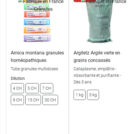
Arnica montana granules
Argiletz Argile verte en
homéopathiques
grains concassés
Tube granules multidoses
Cataplasme, emplâtre -
Absorbante et purifiante -
Dilution
Dès 3 ans
4 CH
5 CH
7 CH
1 kg
3 kg
9 CH
15 CH
30 CH