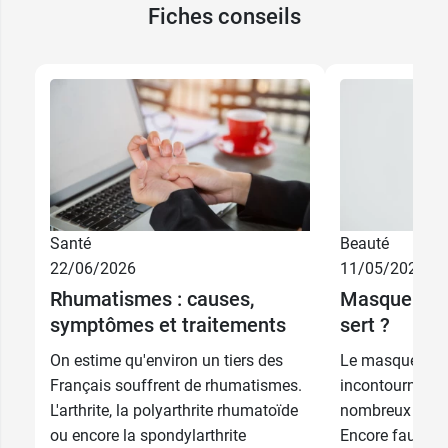
Fiches conseils
3,99 €
150 g
Santé
Beauté
7,49 €
400 g
22/06/2026
11/05/2026
Rhumatismes : causes,
Masque visa
9,90 €
1 kg
symptômes et traitements
sert ?
On estime qu'environ un tiers des
Le masque visa
Français souffrent de rhumatismes.
incontournable
L'arthrite, la polyarthrite rhumatoïde
nombreux bienf
ou encore la spondylarthrite
Encore faut-il s