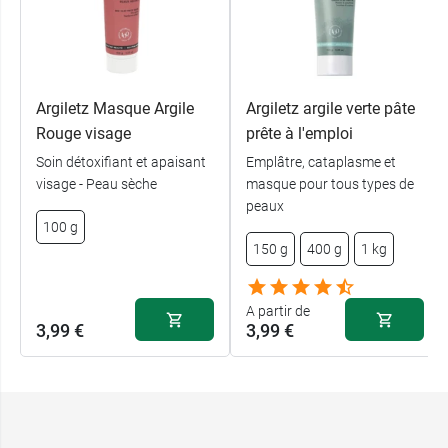
Argiletz Masque Argile
Argiletz argile verte pâte
Rouge visage
prête à l'emploi
Soin détoxifiant et apaisant
Emplâtre, cataplasme et
visage - Peau sèche
masque pour tous types de
peaux
100 g
150 g
400 g
1 kg
A partir de
3,99 €
3,99 €