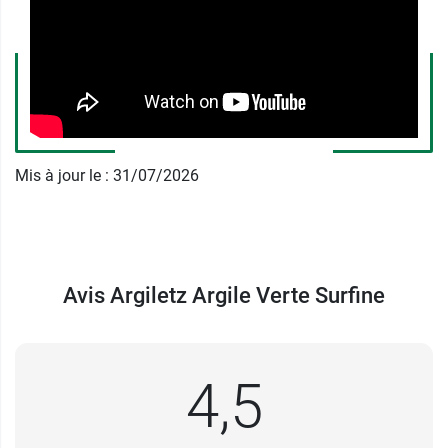
permet d’aider à cicatriser et à assainir les
boutons
ou toute
imperfection cutanée
. Elle est
idéale en cas de cuir chevelu gras et irrité.
Caractéristiques
: 100% naturelle, séchée et
optimisée au soleil, fabriqué en France.
Mis à jour le : 31/07/2026
Retrouvez également l'
Argile Ghassoul en poudre
Argiletz
pour purifier et nettoyer les peaux
sensibles !
Conditionnement :
sachet de 300 g ou d’1 kg.
Avis Argiletz Argile Verte Surfine
4,5