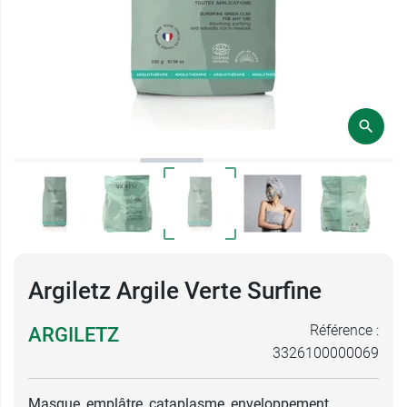
Argiletz Argile Verte Surfine
Référence :
ARGILETZ
3326100000069
Masque, emplâtre, cataplasme, enveloppement