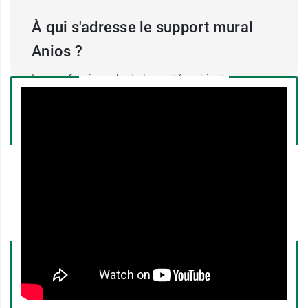
À qui s'adresse le support mural
Anios ?
Les professionnels de la santé, cabinets
médicaux, dentistes, hôpitaux... pourront fixer ce
support mural de flacon pompe dans les
vestiaires, toilettes, bloc opératoire, chambre des
patients ou encore dans les véhicules
d'intervention.
Complétez ce support de savon mural avec nos
produits de notre catégorie
protections et
vêtements
pour réaliser vos soins et accueillir
vos visiteurs dans de bonnes conditions
d'
hygiène
.
Les Laboratoires Anios sont leaders dans les