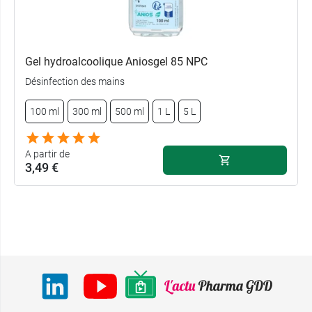
Gel hydroalcoolique Aniosgel 85 NPC
Désinfection des mains
100 ml
300 ml
500 ml
1 L
5 L
A partir de
3,49 €