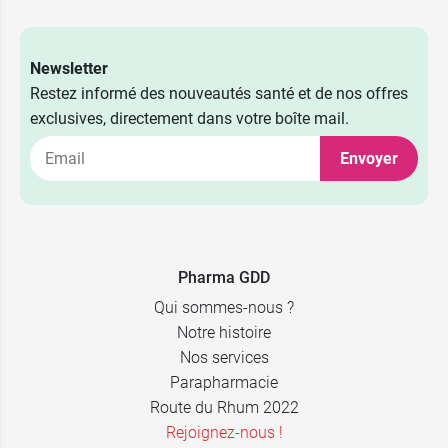
3,49 €
100 ml
Newsletter
5,99 €
300 ml
Restez informé des nouveautés santé et de nos offres
exclusives, directement dans votre boîte mail.
7,49 €
500 ml
Envoyer
11,99 €
1 L
47,79 €
5 L
Pharma GDD
Qui sommes-nous ?
Notre histoire
Nos services
Parapharmacie
Route du Rhum 2022
Rejoignez-nous !