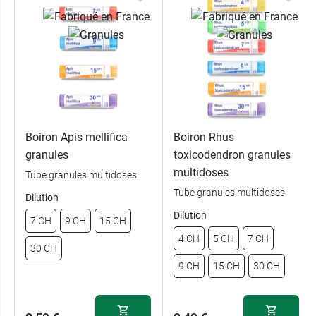
Boiron Apis mellifica
Boiron Rhus
granules
toxicodendron granules
multidoses
Tube granules multidoses
Tube granules multidoses
Dilution
Dilution
7 CH
9 CH
15 CH
4 CH
5 CH
7 CH
30 CH
9 CH
15 CH
30 CH