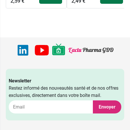
2,59 €
2,49 €
2,49 €
4 CH
2,49 €
5 CH
Newsletter
Restez informé des nouveautés santé et de nos offres
2,59 €
2,49 €
7 CH
7 CH
exclusives, directement dans votre boîte mail.
2,59 €
2,49 €
9 CH
9 CH
Envoyer
2,59 €
2,49 €
15 CH
15 CH