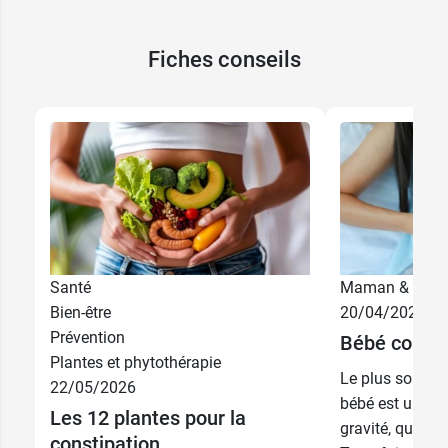
Le laboratoire Boiron propose aussi
Platina en
granules
.
Fiches conseils
Santé
Maman & bébé
Bien-être
20/04/2026
Prévention
Bébé constip
Plantes et phytothérapie
Le plus souvent
22/05/2026
bébé est un p
Les 12 plantes pour la
gravité, qui se
constipation