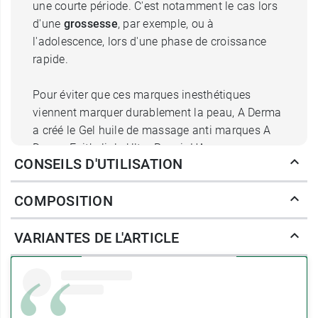
une courte période. C'est notamment le cas lors
d'une
grossesse
, par exemple, ou à
l'adolescence, lors d'une phase de croissance
rapide.
Pour éviter que ces marques inesthétiques
viennent marquer durablement la peau, A Derma
a créé le Gel huile de massage anti marques A
Derma Epitheliale Ultra Repair HA+.
CONSEILS D'UTILISATION
Quels sont les ingrédients du Gel
COMPOSITION
Huile de massage A Derma
Epitheliale Ultra Repair HA+ ?
VARIANTES DE L'ARTICLE
Ce gel de massage est formulé à partir de
98 %
d'ingrédients d'origine naturelle
, sélectionnés
pour réparer les peaux abimées ou présentant un
risque de marques cicatricielles. Pour ce faire, il