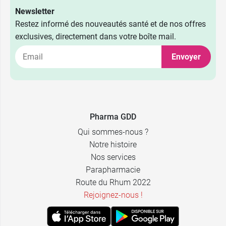
Newsletter
Restez informé des nouveautés santé et de nos offres
exclusives, directement dans votre boîte mail.
Envoyer
12,59 €
17,99 €
40 ml
100 ml
Pharma GDD
16,99 €
13,68 €
100 ml
40 ml
Qui sommes-nous ?
Notre histoire
Nos services
Parapharmacie
Route du Rhum 2022
Rejoignez-nous !