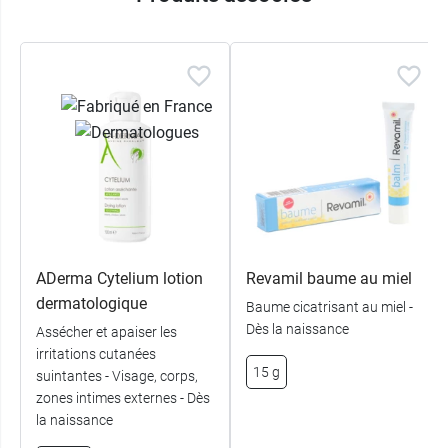
Caractéristiques du Gel Huile de
massage A Derma Epitheliale Ultra
Repair HA+
Ce produit convient à toute la famille, des
nourrissons aux adultes.
Femmes enceintes : ok
Visage et corps
98 % des ingrédients sont d'origine
naturelle.
ADerma Cytelium lotion
Revamil baume au miel
Formule non parfumée
dermatologique
Baume cicatrisant au miel -
Sans silicone
Dès la naissance
Assécher et apaiser les
Sans huiles essentielles
irritations cutanées
Non comédogène
15 g
suintantes - Visage, corps,
Testé sous contrôle dermatologique,
zones intimes externes - Dès
pédiatrique et ophtalmologique.
la naissance
Fini non gras, non collant