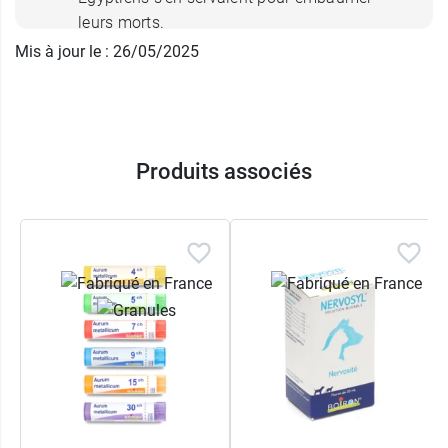
leurs morts.
La troisièeme souche,
Olibanum
, est
Mis à jour le : 26/05/2025
également issue d’une gomme-résine
aromatique, l'
Oliban
, réputée dans le monde
arabe et chez les Perses avant de devenir
plus célèbre avec l’encens dont elle est la
Produits associés
matière première.
Selon le principe fondamental de l’homéopathie,
chacune de ces trois souches a été laissée à
macérer dans une solution hydroalcoolique
avant de subir une série de dilutions au dixième
hahnemannien, c’est-à-dire à raison de 1 goutte
de produit pour 10 gouttes de solvant, l’eau
purifiée.
Pour ce complexe homéopathique W472 :
Aurum metallicum
est dosé à 30 DH,
Myrrha
est dosé à 6 DH