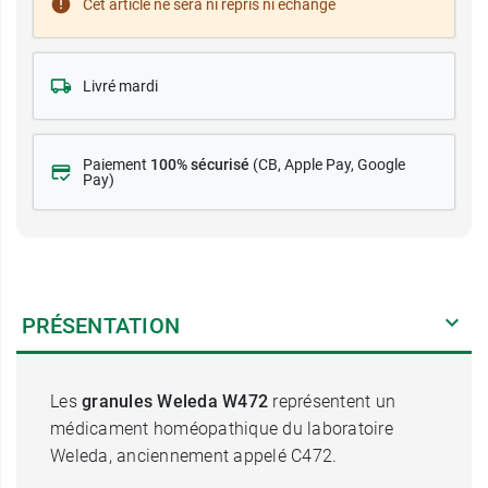
Cet article ne sera ni repris ni échangé
Livré mardi
Paiement
100% sécurisé
(CB
, Apple Pay, Google
Pay)
PRÉSENTATION
Les
granules Weleda W472
représentent un
médicament homéopathique du laboratoire
Weleda, anciennement appelé C472.