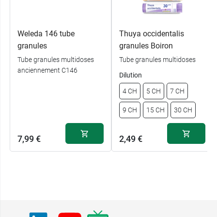
Weleda 146 tube
Thuya occidentalis
granules
granules Boiron
Tube granules multidoses
Tube granules multidoses
anciennement C146
Dilution
4 CH
5 CH
7 CH
9 CH
15 CH
30 CH
7,99 €
2,49 €