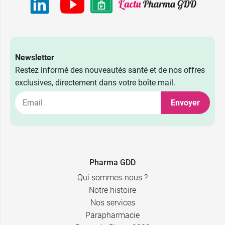
2,49 €
4 CH
2,49 €
5 CH
2,49 €
7 CH
Newsletter
Restez informé des nouveautés santé et de nos offres
2,49 €
9 CH
exclusives, directement dans votre boîte mail.
Envoyer
2,49 €
15 CH
2,49 €
30 CH
Pharma GDD
Qui sommes-nous ?
Notre histoire
Nos services
Parapharmacie