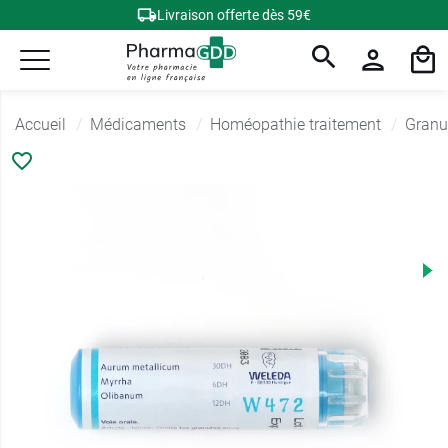
Livraison offerte dès 59€
Accueil
Médicaments
Homéopathie traitement
Granu