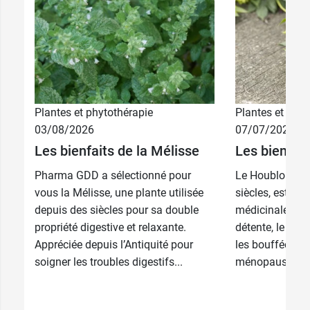
Weleda W146
.
2,59 €
5 CH
2,59 €
7 CH
2,59 €
9 CH
Plantes et phytothérapie
Plantes et phyt
03/08/2026
07/07/2026
2,59 €
15 CH
Les bienfaits de la Mélisse
Les bienfai
Pharma GDD a sélectionné pour
Le Houblon, co
2,59 €
30 CH
vous la Mélisse, une plante utilisée
siècles, est un
depuis des siècles pour sa double
médicinales co
propriété digestive et relaxante.
détente, le somm
Appréciée depuis l’Antiquité pour
les bouffées de
soigner les troubles digestifs...
ménopause. Son