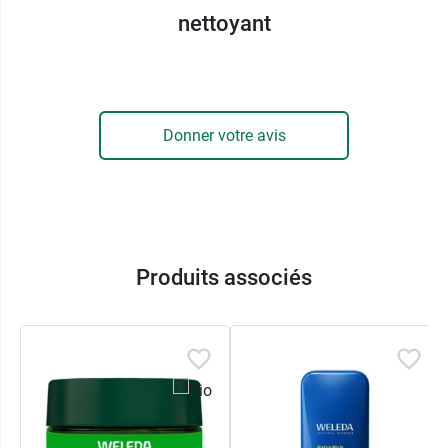
Ce soin du visage est composé d'huile de
nettoyant
tournesol, riche en acides gras qui viennent
nourrir la barrière cutanée
afin, d'une part
stimuler l'hydratation
, et, d'autre part réduire
l'évaporation de l'eau et, par conséquent, le
Donner votre avis
dessèchement du derme. Il contient également
un extrait de pensée sauvage, plante reconnue
pour ses
propriétés dépuratives et
antimicrobiennes
qui contribuent à
réguler
l'excès de sébum et à rééquilibrer la flore
cutanée
. Elle est notamment utilisée contre les
Produits associés
affections telles que l'eczéma et le psoriasis. En
parallèle, du romarin apporte ses vertus
antioxydantes et anti-inflammatoires dans le but
de
soulager les irritations cutanées
et redonner
au visage son confort. Et si votre peau, en plus
d'être sèche, est abîmée, nous vous conseillons
le
soin réparateur Skin Food Weleda visage et