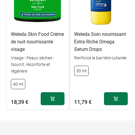
corps
.
Conditionnement :
Tube de 75 ml
Weleda Skin Food Crème
Weleda Soin nourrissant
de nuit nourrissante
Extra Riche Omega
visage
Serum Drops
Visage - Peaux sèches -
Renforce la barrière cutanée
Nourrit, réconforte et
30 ml
régénère
40 ml
18,39 €
11,79 €