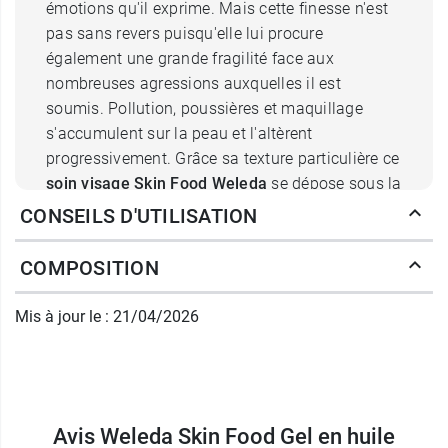
émotions qu'il exprime. Mais cette finesse n'est
pas sans revers puisqu'elle lui procure
également une grande fragilité face aux
nombreuses agressions auxquelles il est
soumis. Pollution, poussières et maquillage
s'accumulent sur la peau et l'altèrent
progressivement. Grâce sa texture particulière ce
soin visage Skin Food Weleda
se dépose sous la
forme de gel qui, au contact de la peau, se
CONSEILS D'UTILISATION
transforme en huile pour nettoyer la surface de
l'épiderme en douceur. En effet, il
respecte le
COMPOSITION
microbiome cutané
, essentiel à l'équilibre de la
peau.
Mis à jour le : 21/04/2026
Retrouvez une peau saine et
confortable avec le gel en huile
Skin Food Weleda
Avis Weleda Skin Food Gel en huile