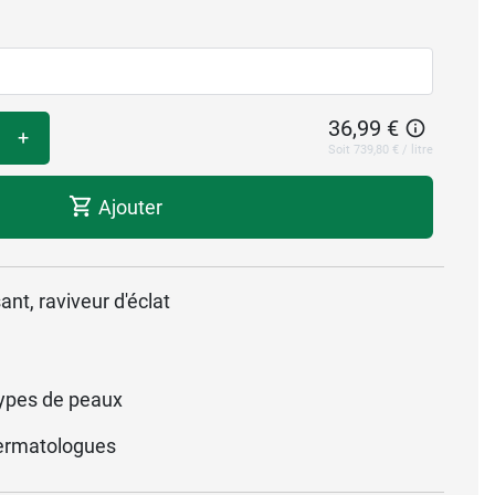
36,99 €
+
Soit 739,80 € / litre
Ajouter
ant, raviveur d'éclat
ypes de peaux
ermatologues