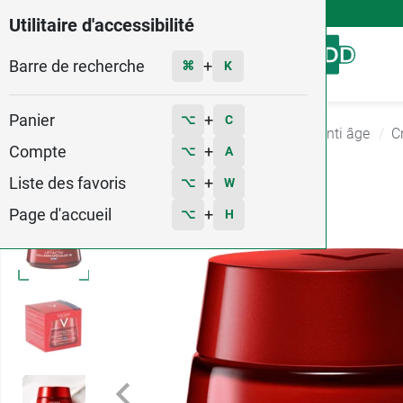
4,9
Voir les 58579 avis
Utilitaire d'accessibilité
Barre de recherche
Menu
+
⌘
K
Panier
+
⌥
C
Accueil
Hygiène - Beauté
Soin anti rides et anti âge
C
Compte
+
⌥
A
1
Liste des favoris
+
⌥
W
Page d'accueil
+
⌥
H