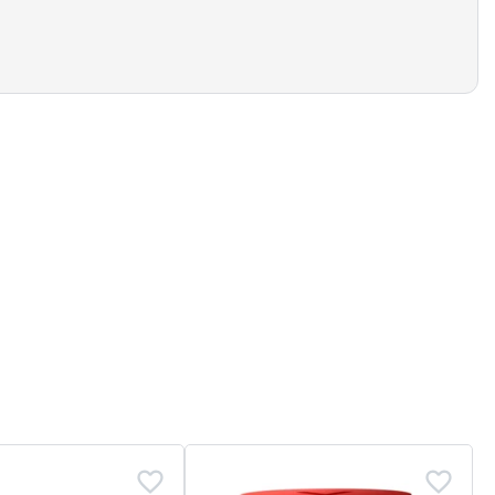
rte une peau lissée et lumineuse au réveil.
ridules.