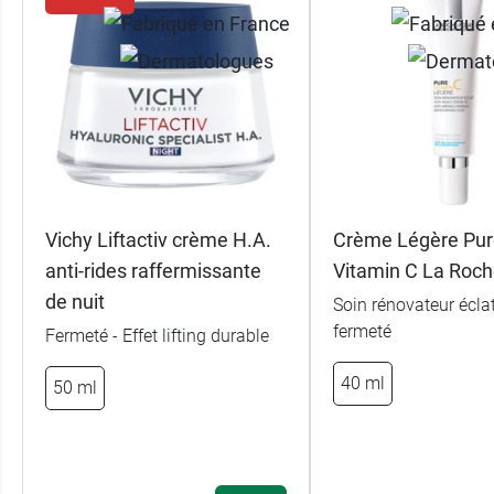
Vichy Liftactiv crème H.A.
Crème Légère Pur
anti-rides raffermissante
Vitamin C La Roc
de nuit
Soin rénovateur éclat
fermeté
Fermeté - Effet lifting durable
40 ml
50 ml