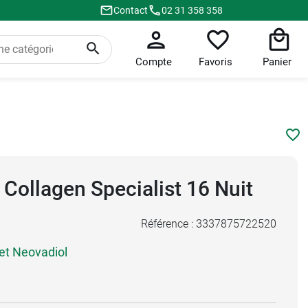
Contact
02 31 358 358
Compte
Favoris
Panier
v Collagen Specialist 16 Nuit
Référence :
3337875722520
 et Neovadiol