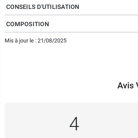
les rides,
CONSEILS D'UTILISATION
les ridules,
la fermeté
COMPOSITION
le rebond
l'aspect lisse
Mis à jour le : 21/08/2025
le grain de peau
la tonicité
la force
l'apparence des pores
Avis 
l'éclat
la douceur,
la souplesse
4
l'hydratation,
la vitalité