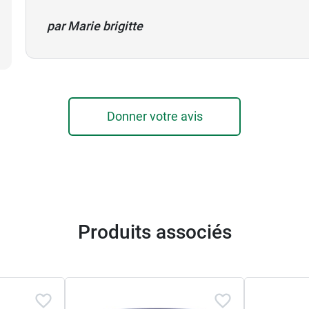
par Marie brigitte
 votre peau retrouve tout son éclat originel et vous appo
iv HA hyaluronic specialist
pour combler les rides et les 
Donner votre avis
Produits associés