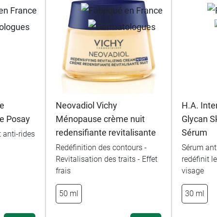
e
Neovadiol Vichy
H.A. Inte
he Posay
Ménopause crème nuit
Glycan S
redensifiante revitalisante
Sérum
 anti-rides
Redéfinition des contours -
Sérum anti
Revitalisation des traits - Effet
redéfinit 
frais
visage
50 ml
30 ml