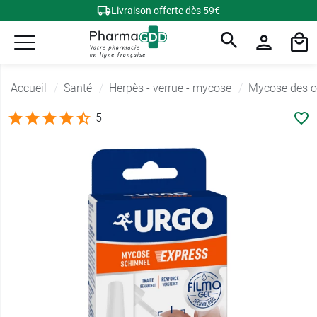
Livraison offerte dès 59€
Accueil
Santé
Herpès - verrue - mycose
Mycose des o
5