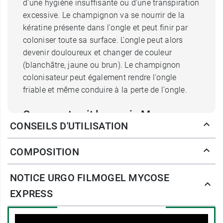
d'une hygiène insuffisante ou d'une transpiration
excessive. Le champignon va se nourrir de la
kératine présente dans l'ongle et peut finir par
coloniser toute sa surface. L'ongle peut alors
devenir douloureux et changer de couleur
(blanchâtre, jaune ou brun). Le champignon
colonisateur peut également rendre l'ongle
friable et même conduire à la perte de l'ongle.
Comment agit le vernis Mycose
CONSEILS D'UTILISATION
Express Urgo ?
COMPOSITION
Pour vous permettre de retrouver des
ongles
sains
, Urgo a conçu Urgo Filmogel Mycose
NOTICE URGO FILMOGEL MYCOSE
Express. Très
simple à appliquer
à l'aide de son
petit
pinceau applicateur.
Urgo Filmogel Mycose
EXPRESS
Express va vous permettre de
traiter l'ensemble
de la surface de l'ongle
pour empêcher la