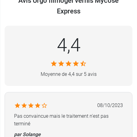
Avis Urgo filmogel vernis Mycose
pour les mains
!
Express
Dispositif médical avec marquage CE 0477.
4,4
Moyenne de 4,4 sur 5 avis
08/10/2023
Pas convaincue mais le traitement n'est pas
terminé
par Solange