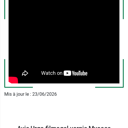
prolifération de la mycose et la contamination
des ongles voisins. Le Filmogel Urgo Mycose
Express pénètre dans la structure de l'ongle et
traque et traite la mycose
dans les moindres
interstices. La couleur de l'ongle s'améliore dès 5
jours d'utilisation. Outre son
action curative
,
Urgo Filmogel Mycose Express permet
également de
renforcer l'ongle
et de
favoriser
une repousse saine
.
Avec Filmogel Mycose Express de Urgo,
retrouvez des
ongles propres, beaux et forts
.
Mis à jour le : 23/06/2026
Conditionnement :
1 flacon de 4 ml avec
pinceau applicateur, 5 limes à ongles, une notice
d'utilisation
Découvrez également
Filmogel Crevasses d'Urgo