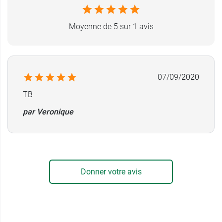
Uni Ways
Résistant aux lipides
Moyenne de 5 sur 1 avis
2 entrées femelles
1 sortie mâle
Stérile
CE 0459
07/09/2020
Compatible avec le
boitier de protection
TB
Neoprotect In
.
par Veronique
Conditionnement :
à l'unité
Donner votre avis