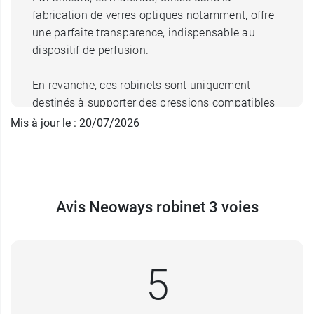
fabrication de verres optiques notamment, offre
une parfaite transparence, indispensable au
dispositif de perfusion.
En revanche, ces robinets sont uniquement
destinés à supporter des pressions compatibles
avec des thérapies intraveineuses et monitorage
Mis à jour le : 20/07/2026
hémodynamique (inférieure ou égale à 6 bar).
La tête à
trois branches
et amovible sur 360° est
très simple d’utilisation grâce aux indications
inscrites dessus.
Avis Neoways robinet 3 voies
Enfin, acceptant les tubulures de 2,5 mm, il est
possible de visser une seringue Luer-Lock (à
verrou) sur les deux voies femelles, une fois le
bouchon bleu dévissé et enlevé.
5
Caractéristiques du robinet 3 voies