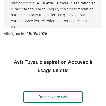
microbiologique. En effet, le tuyau d'aspiration et
le sac étant à usage unique, ces consommables
sont jetés après utilisation, ce qui évite tout
contact avec les sécrétions ou mucosités du
patient.
Mis à jour le : 15/06/2026
L'aspirateur de mucosité électrique Accuvac
permet
une aspiration endotrachéale et
bronchique
des sécrétions et des restes
alimentaires qui obstruent les voies respiratoires
Avis Tuyau d'aspiration Accuvac à
du patient. Il est destiné à tous les types de
patients que ce soit des enfants ou des adultes.
usage unique
La marque Weinmann est une entreprise
familiale, mais à la réputation internationale
dans le domaine des technologies médicales
Donner votre avis
telles que la ventilation, la défibrillation, ou
encore l'aspiration, en fournissant à ses clients