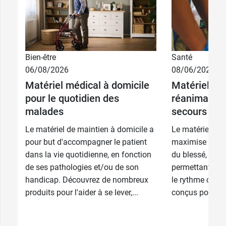
0,26 €
CH 10
0,26 €
CH 12
Bien-être
Santé
0,26 €
CH 14
06/08/2026
08/06/2026
Matériel médical à domicile
Matériel méd
0,26 €
CH 16
pour le quotidien des
réanimation
malades
secours
0,26 €
CH 18
Le matériel de maintien à domicile a
Le matériel mé
pour but d'accompagner le patient
maximise la pré
dans la vie quotidienne, en fonction
du blessé, stop
de ses pathologies et/ou de son
permettant l'ox
handicap. Découvrez de nombreux
le rythme cardia
produits pour l'aider à se lever,...
conçus pour être