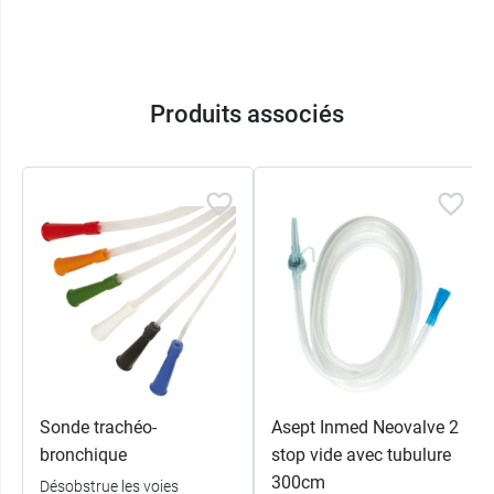
des produits toujours plus innovants et dont la
qualité est, pour eux, d'une grande
préoccupation.
Produits associés
Caractéristiques techniques du
tuyau d'aspiration Accuvac :
Référence : WM15936
Usage unique
Longueur : 180 cm
Charrière : 30
Largeur : 5 mm
Conditionnement :
vendu à l'unité
Sonde trachéo-
Asept Inmed Neovalve 2
bronchique
stop vide avec tubulure
300cm
Désobstrue les voies