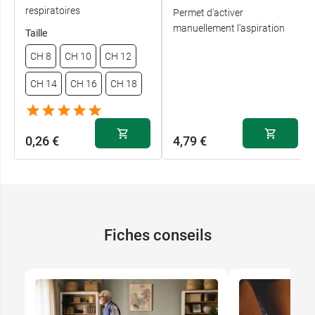
respiratoires
Permet d'activer
manuellement l'aspiration
Taille
CH 8
CH 10
CH 12
CH 14
CH 16
CH 18
0,26 €
4,79 €
Fiches conseils
0,26 €
CH 8