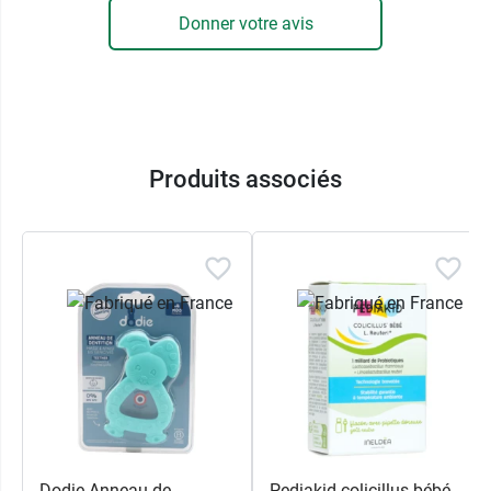
ou ses gencives, l’enfant absorbe ces aliments
Donner votre avis
sans le risque qu’il s’étouffe. Un système de
piston permet d’autre part de pousser les
aliments vers le fond de la sucette. Ce grignoteur
pour bébé peut être utilisé
dès 6 mois
. Il est en
silicone et garanti sans BPA, conformément à la
réglementation.
Produits associés
En cas de signe d'usure, vous pourrez remplacer
facilement l'embout perforé en silicone de la
Tétifruit pour continuer à faire découvrir de
nouvelles saveurs à bébé et émerveiller ses
papilles.
Grignoteur Tetifruit : soulage les
poussées dentaires
Vous pouvez également insérer du yaourt glacé
Dodie Anneau de
Pediakid colicillus bébé