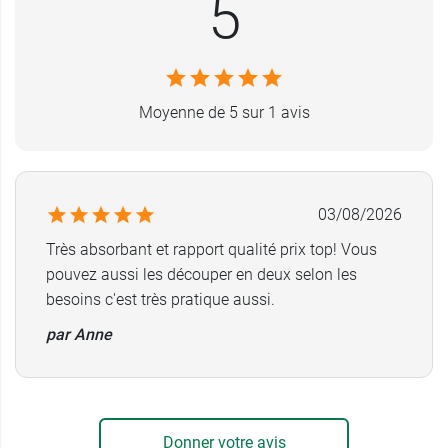
5
humidifiés sans rinçage
.
Dimensions : environ 15 x 20 cm
Non stérile
Référence : P60025
Moyenne de 5 sur 1 avis
Conditionnement :
boîte de 25 tampons
03/08/2026
Très absorbant et rapport qualité prix top! Vous
pouvez aussi les découper en deux selon les
besoins c'est très pratique aussi.
par Anne
Donner votre avis