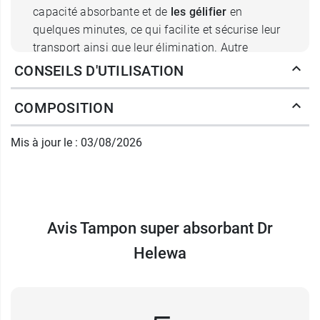
capacité absorbante et de
les gélifier
en
quelques minutes, ce qui facilite et sécurise leur
transport ainsi que leur élimination. Autre
avantage : ils offrent au personnel soignant un
CONSEILS D'UTILISATION
gain de temps considérable.
COMPOSITION
Caractéristiques des tampons
absorbants Dr Helewa
Mis à jour le : 03/08/2026
Ces tampons contiennent une
poudre super
absorbante
qui leur confère une
capacité
d'absorption de 600 ml
. C'est cette poudre qui
est aussi responsable de la gélification des
Avis Tampon super absorbant Dr
fluides recueillis. Ces tampons sont conçus pour
Helewa
ne pas perdre de poudre ou de micro-cellulose
sur la peau ou dans leur contenant.
Dr Helewa propose aussi des
gants pré