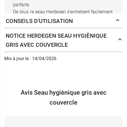
parfaite.
De plus, le seau Herdegen s’entretient facilement
grâce à sa matière en plastique et possède
une
CONSEILS D'UTILISATION
contenance maximale de 10 litres.
NOTICE HERDEGEN SEAU HYGIÈNIQUE
Les laboratoires Herdegen, crées en 1860,
GRIS AVEC COUVERCLE
entretiennent une relation exclusive avec les
professionnels de santé afin de fournir du
Mis à jour le : 14/04/2026
matériel médical toujours plus innovant et à la
pointe de la technologie afin de répondre aux
besoins des patients toujours au mieux.
Vous pourrez retrouver des aides au transfert, de
la literie, ainsi qu'une gamme orthopédie.
Avis Seau hygiènique gris avec
couvercle
Caractéristiques techniques du
Seau hygiènique
Hauteur : environ 17cm