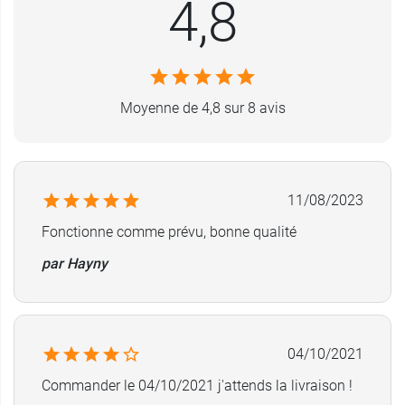
4,8
Diamètre externe : 30 cm
Diamètre intérieur : 24 cm
Matière : Polypropylène
Contenance maximale : 10 litres
Le pot peut être adapté sur une chaise
Moyenne de 4,8 sur 8 avis
toilettes (attention au diamètre).
Herdegen vous propose également la
chaise
hygiénique 4-en-1 Alustyle Herdegen
.
11/08/2023
Fonctionne comme prévu, bonne qualité
par Hayny
04/10/2021
Commander le 04/10/2021 j'attends la livraison !