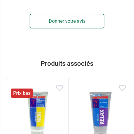
aromatique du
clou de girofle
, lui confère ses
vertus analgésiques.
Donner votre avis
Akileïne est une marque des laboratoires Asepta,
créés en 1946. Leurs produits sont formulés avec
le strict minimum d’ingrédients nécessaires.
Et pour faciliter la récupération et apaiser les
muscles après l'effort, pensez au
gel ICE effet
Produits associés
glaçon Sports Akileïne
.
Contenance :
flacon de 200 ml.
Prix bas