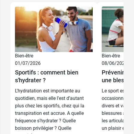
Bien-être
Bien-être
5,99 €
75 ml
01/07/2026
08/06/2026
Sportifs : comment bien
Prévenir, so
2,99 €
20 ml
s'hydrater ?
une blessur
L'hydratation est importante au
Le sport est un
quotidien, mais elle l'est d’autant
occasionner d
plus chez les sportifs, chez qui la
divers et varié
transpiration est accrue. A quelle
blessures affec
fréquence s'hydrater ? Quelle
les articulation
boisson privilégier ? Quelle
un plaisir et un 