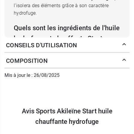
l’isolera des éléments grâce à son caractère
hydrofuge.
Quels sont les ingrédients de l'huile
hydrofuge et chauffante Start
CONSEILS D'UTILISATION
Akiléïne Sports ?
COMPOSITION
Son efficacité repose sur une
combinaison
d’actifs végétaux
.
Mis à jour le : 26/08/2025
L’effet rubéfiant (qui génère une congestion
passagère) du
camphre
produit sur la peau une
douce chaleur, favorisant ainsi la conservation
de l’échauffement musculaire.
Son
huile de graines de cameline
, très riche en
Avis Sports Akileïne Start huile
Oméga-3, assouplit la peau. Sa
résine de poivre
de Cayenne
chauffante hydrofuge
et son
huile essentielle de romarin
la tonifient. Enfin, l’eugenol, composé