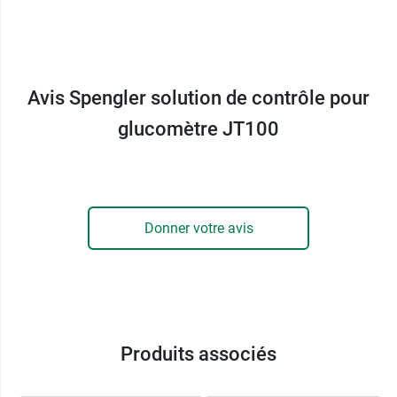
Elle est à utiliser lors de la première utilisation de
l'appareil, à chaque fois que l'on utilise un
nouveau lot de bandelettes ou en cas de doute
Avis Spengler solution de contrôle pour
sur les résultats obtenus.
glucomètre JT100
La solution de contrôle Spengler est l'accessoire
indispensable qui permet à l'utilisateur de
s'assurer de la fiabilité de son glucomètre
, et
ainsi d'améliorer sa confiance envers l'appareil.
Elle permet de vérifier si l'appareil fonctionne
Donner votre avis
bien, notamment lorsqu'il affiche des résultats
inhabituels.
Caractéristiques :
Solution de contrôle de niveau 2 (130 mg/dL ; 7,2
Produits associés
mmol/L).
Référence : GLU042.