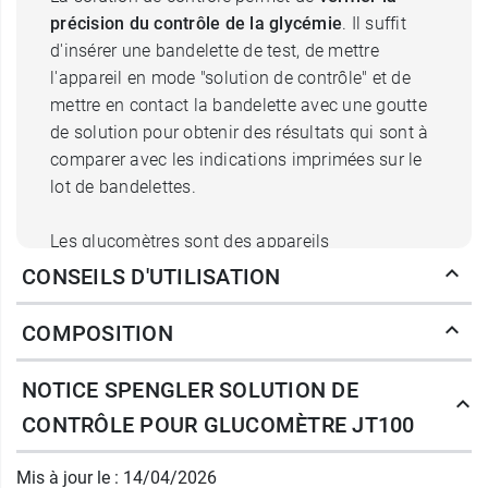
précision du contrôle de la glycémie
. Il suffit
d'insérer une bandelette de test, de mettre
l'appareil en mode "solution de contrôle" et de
mettre en contact la bandelette avec une goutte
de solution pour obtenir des résultats qui sont à
comparer avec les indications imprimées sur le
lot de bandelettes.
Les glucomètres sont des appareils
indispensables aux diabétiques pour le suivi de
CONSEILS D'UTILISATION
leur glycémie. Ils sont généralement fiables et
efficaces. Cependant, des mesures sont à
COMPOSITION
prendre pour s'assurer que les résultats fournis
par l'appareil sont corrects. C'est ce que permet
NOTICE SPENGLER SOLUTION DE
la solution de contrôle. Ayant un taux de glucose
CONTRÔLE POUR GLUCOMÈTRE JT100
connu, elle sert de référence et permet donc de
vérifier la précision
du système, pour un
Mis à jour le : 14/04/2026
meilleur traitement.