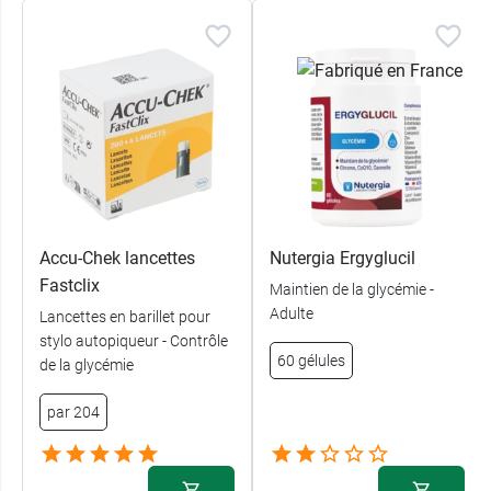
Dispositif médical avec marquage CE 0537.
Conditionnement :
flacon de 4 ml.
Accu-Chek lancettes
Nutergia Ergyglucil
Fastclix
Maintien de la glycémie -
Adulte
Lancettes en barillet pour
stylo autopiqueur - Contrôle
60 gélules
de la glycémie
par 204