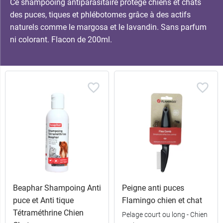
Ce shampooing antiparasitaire protège chiens et chats
des puces, tiques et phlébotomes grâce à des actifs
naturels comme le margosa et le lavandin. Sans parfum
ni colorant. Flacon de 200ml.
Beaphar Shampoing Anti
Peigne anti puces
puce et Anti tique
Flamingo chien et chat
Tétraméthrine Chien
Pelage court ou long - Chien