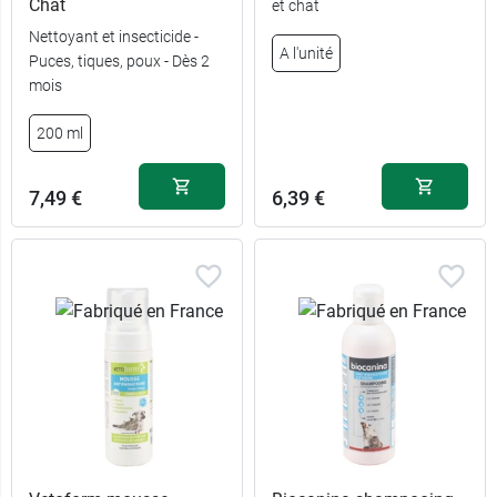
Chat
et chat
Nettoyant et insecticide -
A l'unité
Puces, tiques, poux - Dès 2
mois
200 ml
7,49 €
6,39 €