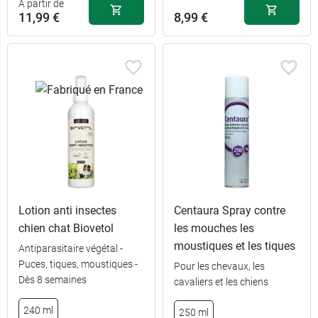
A partir de
11,99 €
8,99 €
Lotion anti insectes
Centaura Spray contre
chien chat Biovetol
les mouches les
moustiques et les tiques
Antiparasitaire végétal -
11,99 €
100 ml
Puces, tiques, moustiques -
Pour les chevaux, les
Dès 8 semaines
cavaliers et les chiens
22,89 €
250 ml
240 ml
250 ml