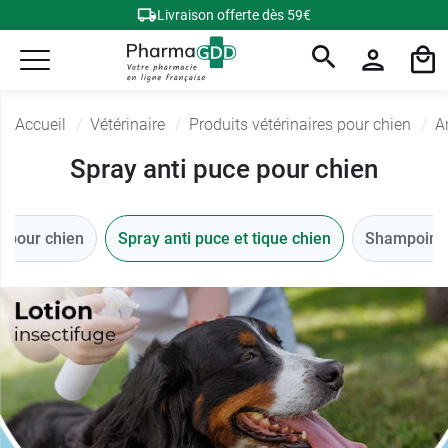
Livraison offerte dès 59€
Accueil
Vétérinaire
Produits vétérinaires pour chien
A
Spray anti puce pour chien
ue pour chien
Spray anti puce et tique chien
Shampoing a