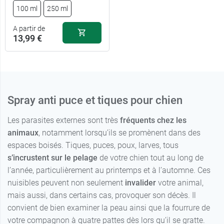
100 ml
250 ml
A partir de
13,99 €
Spray anti puce et tiques pour chien
Les parasites externes sont très
fréquents chez les
animaux
, notamment lorsqu’ils se promènent dans des
espaces boisés. Tiques, puces, poux, larves, tous
s’incrustent sur le pelage
de votre chien tout au long de
l’année, particulièrement au printemps et à l’automne. Ces
nuisibles peuvent non seulement
invalider
votre animal,
mais aussi, dans certains cas, provoquer son décès. Il
convient de bien examiner la peau ainsi que la fourrure de
13,99 €
100 ml
votre compagnon à quatre pattes dès lors qu’il se gratte.