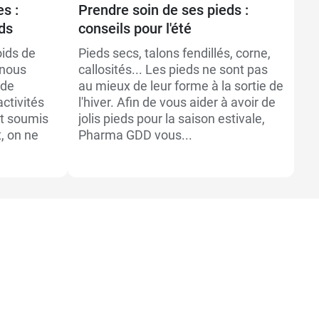
es :
Prendre soin de ses pieds :
Or
ds
conseils pour l'été
pi
oids de
Pieds secs, talons fendillés, corne,
So
 nous
callosités... Les pieds ne sont pas
ag
 de
au mieux de leur forme à la sortie de
so
ctivités
l'hiver. Afin de vous aider à avoir de
co
nt soumis
jolis pieds pour la saison estivale,
co
, on ne
Pharma GDD vous...
dé
gê