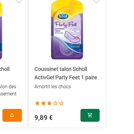
choll
Coussinet talon Scholl
ActivGel Party Feet 1 paire
talon des
Amortit les chocs
issement
9,89 €