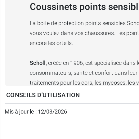
Coussinets points sensibl
La boite de protection points sensibles Sc
vous voulez dans vos chaussures. Les points
encore les orteils.
Scholl
, créée en 1906, est spécialisée dans
consommateurs, santé et confort dans leur
traitements pour les cors, les mycoses, les 
mais aussi pour la beauté des pieds.
CONSEILS D'UTILISATION
Mis à jour le : 12/03/2026
Et quand les durillons deviennent trop doulo
Conditionnement :
Boîte de 6 coussinets