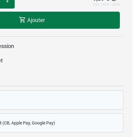
+
Soit 1,65 € / unité
Ajouter
ession
et
é
(CB
, Apple Pay, Google Pay)