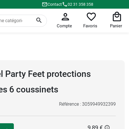
Contact
02 31 358 358
Compte
Favoris
Panier
l Party Feet protections
es 6 coussinets
Référence :
3059949932399
9,89 €