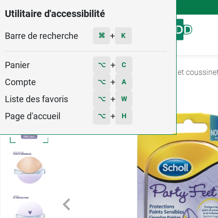
4,9
Voir les 58579 avis
Utilitaire d'accessibilité
Barre de recherche
Menu
+
⌘
K
Panier
+
⌥
C
Accueil
Orthopédie
Podologie
Talonnette et coussine
Compte
+
⌥
A
Liste des favoris
+
⌥
W
Page d'accueil
+
⌥
H