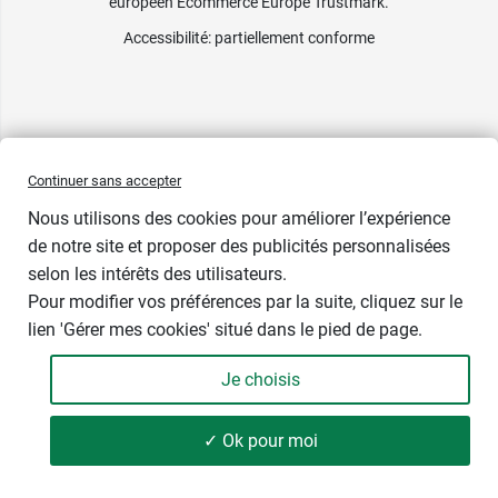
européen Ecommerce Europe Trustmark.
Accessibilité
: partiellement conforme
Continuer sans accepter
Nous utilisons des cookies pour améliorer l’expérience
1 cadeau
de notre site et proposer des publicités personnalisées
selon les intérêts des utilisateurs.
Contenance
Pour modifier vos préférences par la suite, cliquez sur le
lien 'Gérer mes cookies' situé dans le pied de page.
Je choisis
-
+
10,89 €
✓ Ok pour moi
Soit 54,45 € / litre
Ajouter