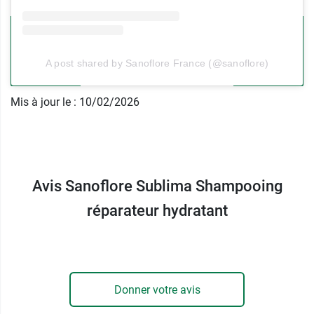
Le cuir chevelu est respecté.
La
glycérine
contribue à maintenir l’hydratation
de la fibre capillaire pendant le lavage. Elle aide
à limiter la sensation de sécheresse après
A post shared by Sanoflore France (@sanoflore)
rinçage.
L’
aloe
vera bio
apporte un confort
Mis à jour le : 10/02/2026
supplémentaire. Il est reconnu en cosmétique
pour ses propriétés hydratantes et apaisantes
sur le cuir chevelu.
Vos cheveux sont plus souples, protégés et
Avis Sanoflore Sublima Shampooing
faciles à coiffer. En complément, vous pouvez
réparateur hydratant
appliquer le masque réparateur Sublima pour
cheveux secs Sanoflore.
Conditionnement :
Flacon pompe de 200 ml ou
Recharge de 400 ml
Donner votre avis