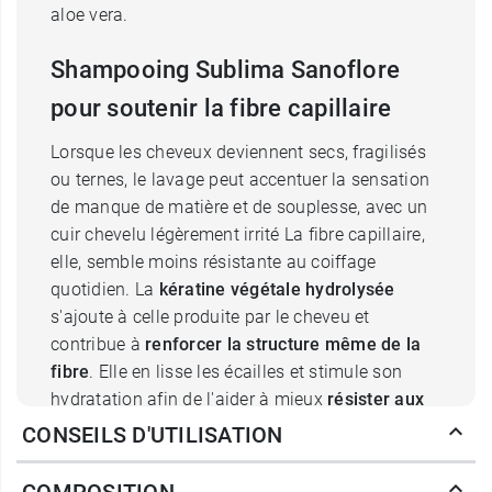
aloe vera.
Shampooing Sublima Sanoflore
pour soutenir la fibre capillaire
Lorsque les cheveux deviennent secs, fragilisés
ou ternes, le lavage peut accentuer la sensation
de manque de matière et de souplesse, avec un
cuir chevelu légèrement irrité La fibre capillaire,
elle, semble moins résistante au coiffage
quotidien. La
kératine végétale hydrolysée
s'ajoute à celle produite par le cheveu et
contribue à
renforcer la structure même de la
fibre
. Elle en lisse les écailles et stimule son
hydratation afin de l'aider à mieux
résister aux
agressions mécaniques du coiffage
.
CONSEILS D'UTILISATION
Les
protéines de lupin
, pour leur part, apportent
des nutriments essentiels à la tenue de la fibre et