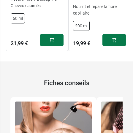
Cheveux abimés
Nourrit et répare la fibre
capillaire
A post shared by Sanoflore France (@sanoflore)
50 ml
200 ml
21,99 €
19,99 €
Fiches conseils