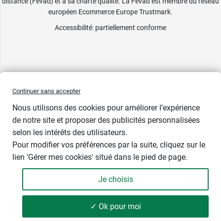
distance (Fevad) et à sa charte qualité. La Fevad est membre du réseau
européen Ecommerce Europe Trustmark.
Accessibilité
: partiellement conforme
Continuer sans accepter
Nous utilisons des cookies pour améliorer l’expérience
de notre site et proposer des publicités personnalisées
selon les intérêts des utilisateurs.
1 cadeau
Pour modifier vos préférences par la suite, cliquez sur le
lien 'Gérer mes cookies' situé dans le pied de page.
Contenance : 50 ml
Je choisis
24,89 €
-
+
Soit 497,80 € / litre
✓ Ok pour moi
Ajouter