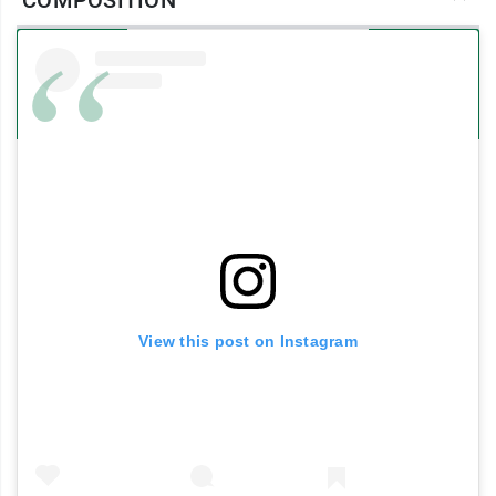
COMPOSITION
Un baume hydratant Rosa Fresca à
la texture confortable
La texture baume enveloppe la peau sans
sensation pesante. Les pigments minéraux
présents apportent un effet bonne mine discret,
sans maquillage.
Utilisé en masque, il offre un temps de pause
hydratant pour les peaux fatiguées.
Testé sous contrôle dermatologique, ce soin
convient aux peaux sensibles et s’intègre
facilement dans une routine quotidienne,
notamment en association avec le
sérum
View this post on Instagram
repulpant hydratation intense Bio Rosa Fresca
Sanoflore
.
Caractéristiques :
98 % d’ingrédients d’origine naturelle
23% issus de l'agriculture biologique