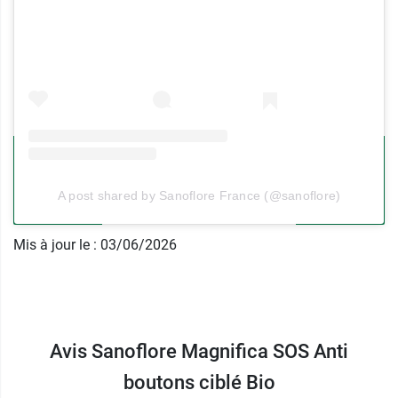
Outre son action purifiante, le
gel anti boutons
SOS Sanoflore
est formulée sur base hydratante
qui associe
glycérine
,
aloe vera et huile de
tournesol
. Cette synergie assure la nutrition
profonde de la peau, le
renforcement de la
barrière cutanée
et la
rétention des molécules
d'eau dans l'épiderme
, dans le but d'humecter la
zone ciblée et de stimuler le renouvellement
cellulaire. La peau conserve la souplesse et la
A post shared by Sanoflore France (@sanoflore)
fermeté qui la rendent plus confortable et
résistante au quotidien.
Mis à jour le : 03/06/2026
Pour une action plus globale, retrouvez le
sérum
Magnifica contre les imperfections de Sanoflore
.
Conditionnement :
Tube de 15 ml
Avis Sanoflore Magnifica SOS Anti
boutons ciblé Bio