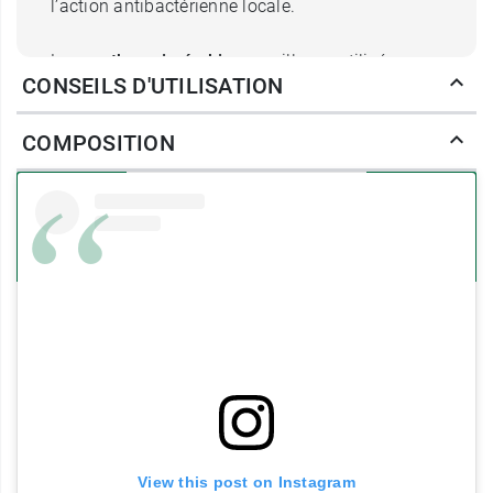
l’action antibactérienne locale.
La
menthe poivrée bio
, par ailleurs, utilisée sous
CONSEILS D'UTILISATION
forme d’huile essentielle et d’hydrolat, agit sur
les brillances, les boutons et les points noirs.
COMPOSITION
Antibactérienne et anti-inflammatoire, elle
participe à la purification de la peau et à
l'apaisement de ses irritations et inconforts.
L’
huile essentielle d’origan
est intégrée pour son
action anti-rougeurs
qui réduit l’aspect
inflammatoire visible du bouton.
La peau paraît plus uniforme. Dès 24 heures, le
bouton est visiblement atténué.
SOS Anti boutons Bio Magnifica
Sanoflore préserve l'hydratation
View this post on Instagram