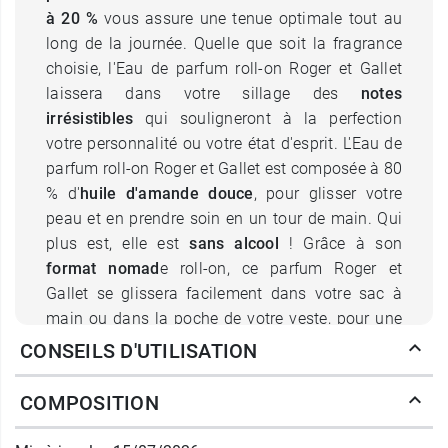
à 20 %
vous assure une tenue optimale tout au
long de la journée. Quelle que soit la fragrance
choisie, l'Eau de parfum roll-on Roger et Gallet
laissera dans votre sillage des
notes
irrésistibles
qui souligneront à la perfection
votre personnalité ou votre état d'esprit. L'Eau de
parfum roll-on Roger et Gallet est composée à 80
% d'
huile d'amande douce
, pour glisser votre
peau et en prendre soin en un tour de main. Qui
plus est, elle est
sans alcool
! Grâce à son
format nomad
e roll-on, ce parfum Roger et
Gallet se glissera facilement dans votre sac à
main ou dans la poche de votre veste, pour une
retouche discrète et pratique ou que vous soyez.
CONSEILS D'UTILISATION
Quelles sont les différentes
COMPOSITION
fragrances de l'eau de parfum roll-