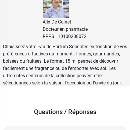
s'exprimer des notes de fond combinant vanille,
musc et bois de rose. Ainsi, elle propose un
véritable
voyage olfactif
sous les
tropiques
.
Alix De Colnet
Rose
Docteur en pharmacie
RPPS : 10100208072
La
fragrance Rose Solinotes
contient différentes
Choisissez votre Eau de Parfum Solinotes en fonction de vos
une note de tête qui combine bergamote et litchi
préférences olfactives du moment : florales, gourmandes,
aux
parfums intenses et fruités
. Ensuite, vient la
boisées ou fruitées. Le format 15 ml permet de découvrir
note de cœur, plus tenace, avec la rose et le
facilement une fragrance ou de l'emporter avec soi. Les
magnolia qui
perpétuent pendant quelques
différentes senteurs de la collection peuvent être
heures de plus la fraîcheur
survenue dès la
sélectionnées selon la saison, l'occasion ou l'envie du jour.
vaporisation. Enfin, la note de fond qui s'imprime
sur votre peau pour le reste de la journée est
marquée par le bois de cèdre qui
apporte
profondeur et caractère
.
Questions / Réponses
Tonka
Dès l'application, l'
eau de parfum fève Tonka