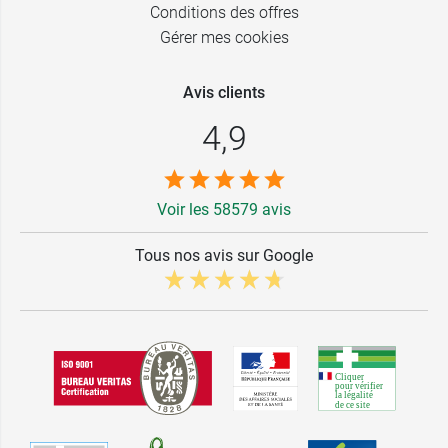
Conditions des offres
formulées de manière écoresponsable avec des
Gérer mes cookies
composants issus de circuits courts,
sans
ingrédients controversés
. Les packs de ses
produits sont recyclables à 100 % et les étuis
Avis clients
sont issus de forêts éco-gérées labellisées
4,9
FSC. Par ailleurs, elle est vegan, ne contenant
aucun ingrédient d'origine animale.
Voir les 58579 avis
Conditionnement :
Vaporisateur de 50 ml ou 15
ml
Tous nos avis sur Google
Retrouvez également les
brumes Solinotes
parfumées
.