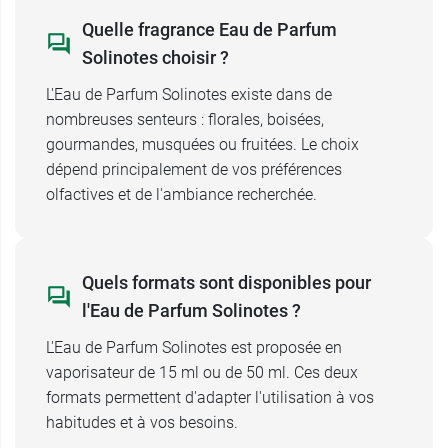
Solinotes
libère des
notes de tête
balsamiques,
Quelle fragrance Eau de Parfum
que rehausse le petit grain et la fleur de
Solinotes choisir ?
mandarinier. Lorsqu'elles s'estompent, les
notes
L'Eau de Parfum Solinotes existe dans de
de cœur
s'expriment : elles reposent sur une
nombreuses senteurs : florales, boisées,
délicieuse association de baume de Tolu, de
gourmandes, musquées ou fruitées. Le choix
vanille et de fève Tonka. Enfin, les
notes de
dépend principalement de vos préférences
fond
convoquent la gousse de vanille, l'ambre et
olfactives et de l'ambiance recherchée.
le musc.
Jasmin
Solinotes a bâti une fragrance délicate, qui
Quels formats sont disponibles pour
délivre des
notes de tête
acidulées et pétillantes,
l'Eau de Parfum Solinotes ?
grâce à l'association de bergamote et d'épices
L'Eau de Parfum Solinotes est proposée en
blanches. Elles laissent place aux
notes de
vaporisateur de 15 ml ou de 50 ml. Ces deux
cœur
dominées par le jasmin qui sa fragrance
formats permettent d'adapter l'utilisation à vos
exotique, sensuelle et féminine. Les
notes de
habitudes et à vos besoins.
fond
combinent, quant à elles, cèdre blanc,