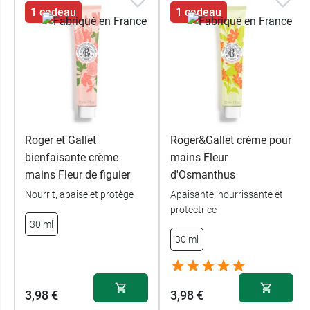
1 cadeau
1 cadeau
Roger et Gallet
Roger&Gallet crème pour
bienfaisante crème
mains Fleur
mains Fleur de figuier
d'Osmanthus
Nourrit, apaise et protège
Apaisante, nourrissante et
protectrice
30 ml
30 ml
3,98 €
3,98 €