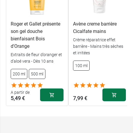
Roger et Gallet présente
Avène creme barrière
son gel douche
Cicalfate mains
bienfaisant Bois
Crème réparatrice effet
d'Orange
barrière - Mains très sèches
et irritées
Extraits de fleur d’oranger et
d’aloé vera - Dès 10 ans
100 ml
200 ml
500 ml
A partir de
5,49 €
7,99 €