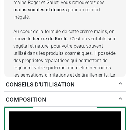
mains Roger et Gallet, vous retrouverez des
mains souples et douces
pour un confort
inégalé.
Au coeur de la formule de cette crème mains, on
trouve le
beurre de Karité
. C'est un véritable soin
végétal et naturel pour votre peau, souvent
utilisé dans les produits cosmétiques. Il possède
des propriétés réparatrices qui permettent de
régénérer votre épiderme afin d'éliminer toutes
les sensations d'irritations et de tiraillements. Le
beurre de Karité est également connu pour ses
CONSEILS D'UTILISATION
capacités à protéger votre peau des agressions
extérieures comme les températures hivernales.
COMPOSITION
Les atouts de la crème mains
Roger & Gallet Bois d'Orange