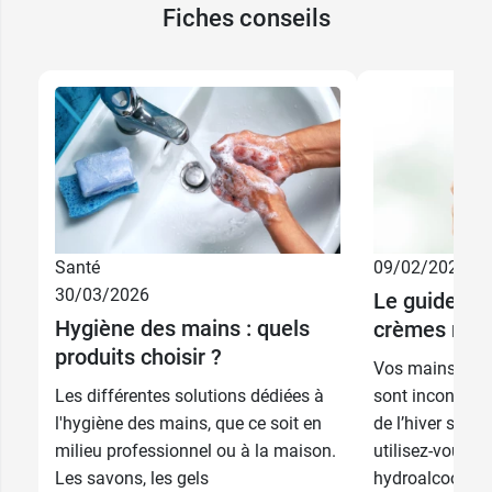
Fiches conseils
Santé
09/02/2026
30/03/2026
Le guide co
5,49 €
200 ml
Hygiène des mains : quels
crèmes mai
produits choisir ?
Vos mains s’assè
9,89 €
500 ml
Les différentes solutions dédiées à
sont inconfort
l'hygiène des mains, que ce soit en
de l’hiver se fo
milieu professionnel ou à la maison.
utilisez-vous b
Les savons, les gels
hydroalcooliqu