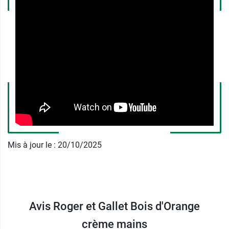
Dotée d'une
odeur boisée à base de fleur
d'oranger
, la crème pour les mains Roger et
Gallet dépose sur vos mains, son délicat parfum.
La crème mains Roger & Gallet est conditionnée
dans un tube longiligne élégant et discret qui
trouvera facilement sa place dans votre sac, la
poche de votre veste ou encore le tiroir de votre
bureau.
Découvrez également l'
Eau parfumée
Mis à jour le : 20/10/2025
bienfaisante Bois d'Orange Roger et Gallet
.
Conditionnement :
tube de 30 ml.
Avis Roger et Gallet Bois d'Orange
crème mains