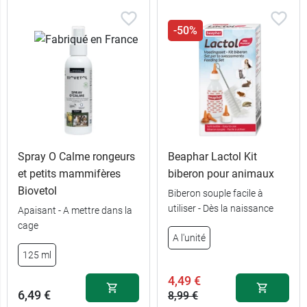
-50%
Spray O Calme rongeurs
Beaphar Lactol Kit
et petits mammifères
biberon pour animaux
Biovetol
Biberon souple facile à
utiliser - Dès la naissance
Apaisant - A mettre dans la
cage
A l'unité
125 ml
4,49 €
6,49 €
8,99 €