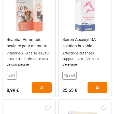
Beaphar Pommade
Boiron Abcédyl GA
oculaire pour animaux
solution buvable
Vitamine A - Apaise les yeux
Affections cutanées
secs et irrités des animaux
suppuratives - Animaux
de compagnie
d'élevage
5 ml
125 ml
8,99 €
25,65 €