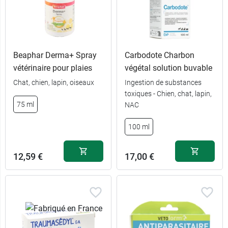
Beaphar Derma+ Spray
Carbodote Charbon
vétérinaire pour plaies
végétal solution buvable
Chat, chien, lapin, oiseaux
Ingestion de substances
toxiques - Chien, chat, lapin,
75 ml
NAC
100 ml
12,59 €
17,00 €