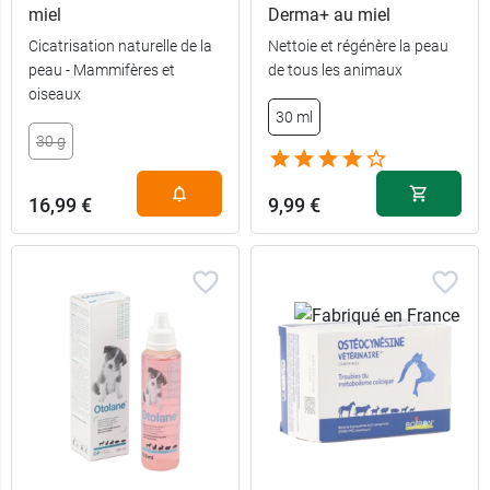
miel
Derma+ au miel
4 pipettes - <
15,69 €
4 kg
Cicatrisation naturelle de la
Nettoie et régénère la peau
peau - Mammifères et
de tous les animaux
6 pipettes - <
21,99 €
oiseaux
4 kg
30 ml
30 g
4 pipettes - >
16,89 €
4 kg
16,99 €
9,99 €
6 pipettes - >
22,89 €
4 kg