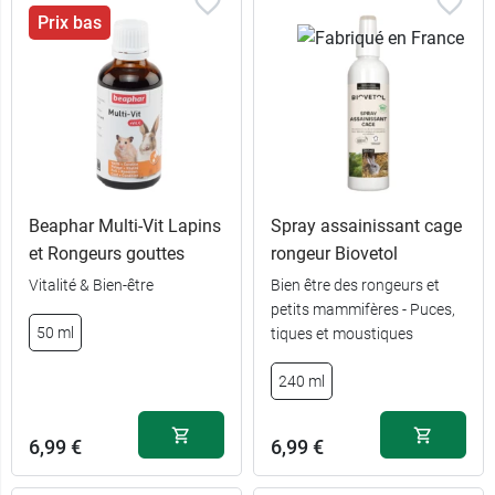
Prix bas
Beaphar Multi-Vit Lapins
Spray assainissant cage
et Rongeurs gouttes
rongeur Biovetol
Vitalité & Bien-être
Bien être des rongeurs et
petits mammifères - Puces,
50 ml
tiques et moustiques
240 ml
6,99 €
6,99 €