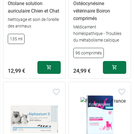
Otolane solution
Ostéocynésine
auriculaire Chien et Chat
vétérinaire Boiron
comprimés
Nettoyage et soin de l'oreille
des animaux
Médicament
homéopathique - Troubles
135 ml
du métabolisme calcique
96 comprimés
12,99 €
24,99 €