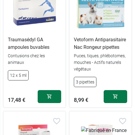
Traumasédyl GA
Vetoform Antiparasitaire
ampoules buvables
Nac Rongeur pipettes
Contusions chez les
Puces, tiques, phlébotomes,
animaux
mouches - Actifs naturels
végétaux
12 x 5 ml
3 pipettes
17,48 €
8,99 €