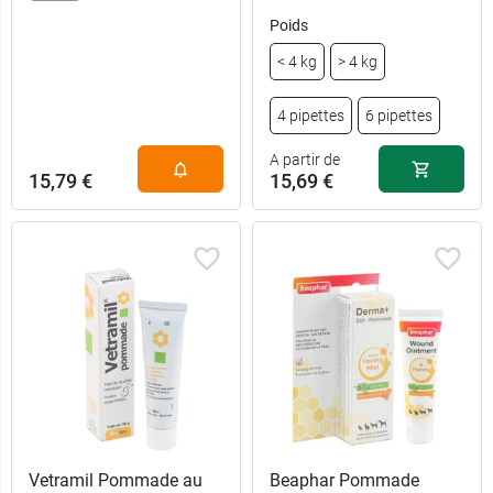
Poids
< 4 kg
> 4 kg
4 pipettes
6 pipettes
A partir de
15,79 €
15,69 €
Vetramil Pommade au
Beaphar Pommade