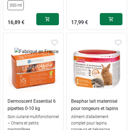
350 ml
16,89 €
17,99 €
Dermoscent Essential 6
Beaphar lait maternisé
pipettes 0-10 kg
pour rongeurs et lapins
Soin cutané multifonctionnel
Aliment d'allaitement
– Chiens et petits
complet pour lapins,
mammifères
rongeurs et hérissons