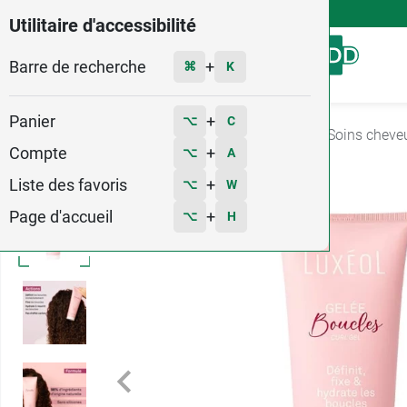
4,9
Voir les 58579 avis
Utilitaire d'accessibilité
Barre de recherche
Menu
+
⌘
K
Panier
+
⌥
C
Accueil
Hygiène - Beauté
Soins Cheveux
Soins cheve
Compte
+
⌥
A
Liste des favoris
+
⌥
W
Page d'accueil
+
⌥
H