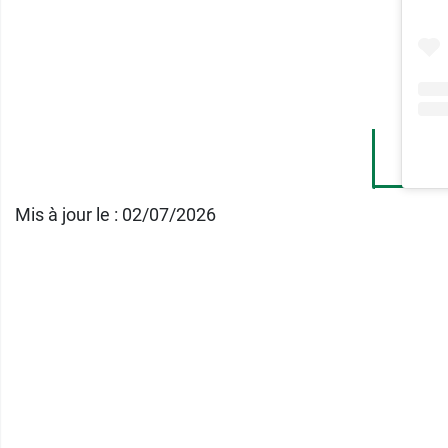
Testée sous contrôle dermatologique
Fabriquée en France
Pensez aussi au
shampooing cheveux bouc
Conditionnement :
tube de 250 ml
Mis à jour le : 02/07/2026