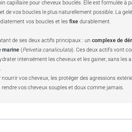
in capillaire pour cheveux bouclés. Elle est formulée à pa
et de vos boucles le plus naturellement possible. La gel
iatement vos boucles et les
fixe
durablement.
ratant de ses deux actifs principaux : un
complexe de dér
e marine
(
Pelvetia canaliculata
). Ces deux actifs vont co
hydrater intensément les cheveux et les gainer, sans les
.
ourrir vos cheveux, les protéger des agressions extérieur
va rendre vos cheveux souples et doux comme jamais.
te idéalement à une application pratique, ludique et rapi
 et sans effet carton, et sa fragrance douce et durable 