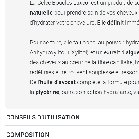
La Gelée Boucles Luxéol est un produit de so
naturelle
pour prendre soin de vos cheveux 
d'hydrater votre chevelure. Elle
définit
imméd
Pour ce faire, elle fait appel au pouvoir hyd
Anhydroxylitol + Xylitol) et un extrait d'
algu
des cheveux au cœur de la fibre capillaire, 
redéfinies et retrouvent souplesse et ressort
De l'
huile d'avocat
complète la formule pour n
la
glycérine
, outre son action hydratante, 
La texture de la Gelée Boucles Luxéol se prê
CONSEILS D'UTILISATION
absorbée par les cheveux, sans les graisser
journée.
COMPOSITION