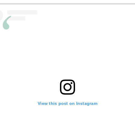
z en un tour de main des boucles rebondies, gainées et 
View this post on Instagram