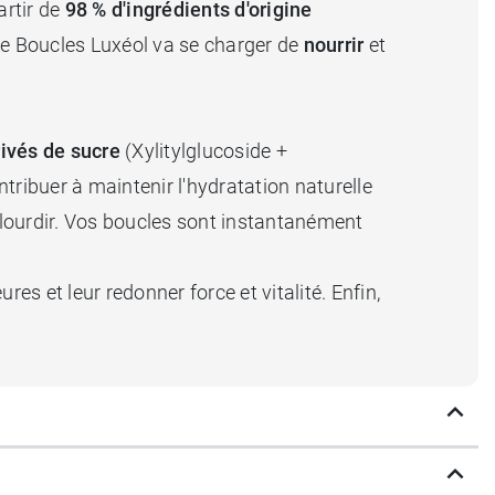
rtir de
98 % d'ingrédients d'origine
ée Boucles Luxéol va se charger de
nourrir
et
ivés de sucre
(Xylitylglucoside +
ntribuer à maintenir l'hydratation naturelle
 alourdir. Vos boucles sont instantanément
es et leur redonner force et vitalité. Enfin,
de.
Fraiche
et
fondante
, elle est rapidement
vous accompagnera tout au long de la