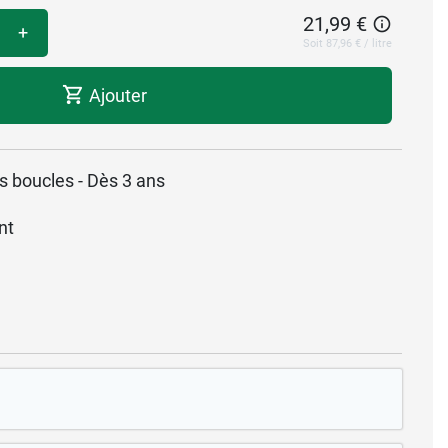
21,99 €
+
Soit 87,96 € / litre
Ajouter
les boucles - Dès 3 ans
nt