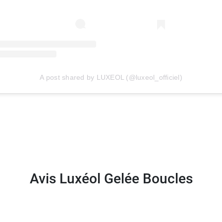
lés Luxéol
.
A post shared by LUXEOL (@luxeol_officiel)
Avis Luxéol Gelée Boucles