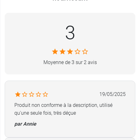
pensez au
complément Phytophanère
.
Conditionnement
: Flacon de 250 ml ou de 500
3
ml ou recharge de 750 ml
Moyenne de 3 sur 2 avis
19/05/2025
Produit non conforme à la description, utilisé
qu'une seule fois, très déçue
par Annie