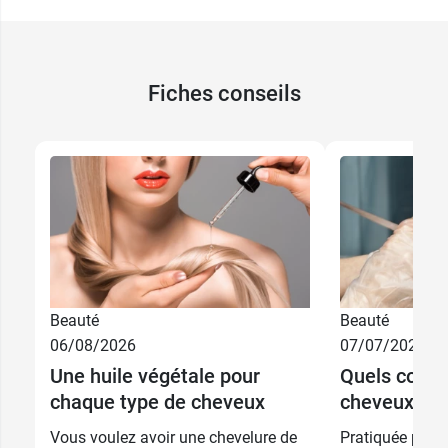
Fiches conseils
12,59 €
200 ml
Beauté
Beauté
13,89 €
18,99 €
50 ml
500 ml
06/08/2026
07/07/2026
Une huile végétale pour
Quels couleu
17,49 €
3,99 €
100 ml
50 ml
chaque type de cheveux
cheveux colo
Vous voulez avoir une chevelure de
Pratiquée par 