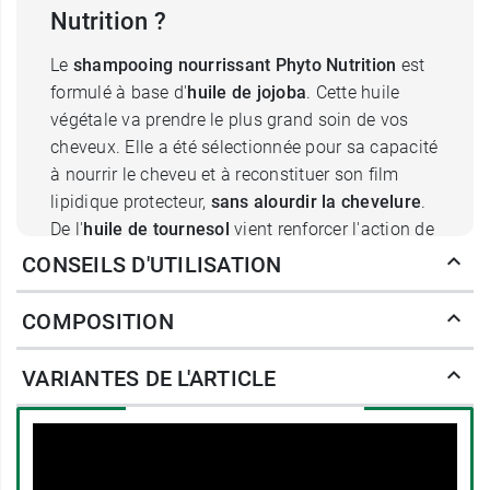
Nutrition ?
Le
shampooing nourrissant Phyto Nutrition
est
formulé à base d'
huile de jojoba
. Cette huile
végétale va prendre le plus grand soin de vos
cheveux. Elle a été sélectionnée pour sa capacité
à nourrir le cheveu et à reconstituer son film
lipidique protecteur,
sans alourdir la chevelure
.
De l'
huile de tournesol
vient renforcer l'action de
l'huile de jojoba et assouplir et adoucir la
CONSEILS D'UTILISATION
chevelure.
COMPOSITION
L'
extraction de mauve
, aux propriétés
humectantes, possède une teneur élevée en
VARIANTES DE L'ARTICLE
mucilage, c'est-à-dire des polysaccharides qui
gonflent au contact de l'eau grâce à sa
consistance gélifiée invisible et maintient
l'hydratation au cœur de la fibre capillaire.