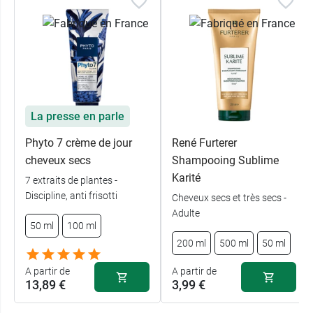
La presse en parle
Phyto 7 crème de jour
René Furterer
cheveux secs
Shampooing Sublime
Karité
7 extraits de plantes -
Discipline, anti frisotti
Cheveux secs et très secs -
Adulte
50 ml
100 ml
200 ml
500 ml
50 ml
A partir de
A partir de
13,89 €
3,99 €