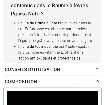
contenus dans le Baume à lèvres
Patyka Nutri ?
L'
huile de Prune d'Ente
bio cultivée dans le
Lot-Et-Garonne est obtenue par première
pression à froid vient nourrir profondément
l'épiderme grâce à sa teneur en acides gras.
L'
huile de tournesol bio
est l'huile végétale
la plus riche en vitamine E, offrant une
action antioxydante et protectrice de
l'épiderme.
CONSEILS D'UTILISATION
Le
beurre de Karité Bio
est riche en
vitamine A et en vitamine E conférant des
COMPOSITION
vertus assouplissantes, protectrices,
nourrissantes, hydratantes et régénérantes.
Son doux parfum
vanillé
et
fruité
éveille les