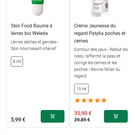
Skin Food Baume à
Crème Jeunesse du
lèvres bio Weleda
regard Patyka poches et
cernes
Lèvres sèches et gercées -
Soin nourrissant intensif
Contour des yeux - Réduit les
rides, raffermit la peau et
8 ml
corrige les cernes et les
poches - Ravive l’éclat du
regard
15 ml
35,90 €
5,99 €
39,89 €