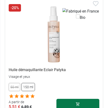
-20%
Huile démaquillante Eclair Patyka
Visage et yeux
50 ml
150 ml
A partir de
5,51 €
6,89 €