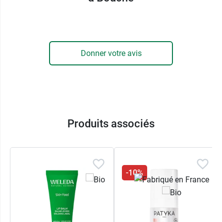
100% Vegan
100% Clean
Fabriqué en France
100% du total des ingrédients sont d'origine
naturelle
Donner votre avis
65,2% du total des ingrédients sont issus de
l'Agriculture Biologique
Découvrez l'
Huile Remarquable
démaquillante Patyka
qui apporte douceur et
Produits associés
nutrition à la peau.
Conditionnement
: Tube de 10 ml
-10%