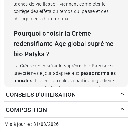
taches de vieillesse » viennent compléter le
cortège des effets du temps qui passe et des
changements hormonaux.
Pourquoi choisir la Crème
redensifiante Age global suprême
bio Patyka ?
La Crème redensifiante suprême bio Patyka est
une crème de jour adaptée aux
peaux normales
à mixtes
. Elle est formulée à partir d'ingrédients
soigneusement sélectionnés pour apporter une
CONSEILS D'UTILISATION
action ciblée
sur chacun de signes de l'âge. Le
Matrisome Age Complex
est une association
COMPOSITION
d'un extrait de
primevère
et de cellules actives
d'
iris pâle
qui renforce la densité de la peau en
Mis à jour le : 31/03/2026
stimulant la production naturelle d'acide