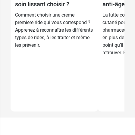
Patyka
avant votre crème de jour Patyka.
soin lissant choisir ?
anti-âge ?
Comment choisir une creme
La lutte contre 
Conditionnement :
pot de 50 ml
premiere ride qui vous correspond ?
cutané pousse l
Apprenez à reconnaître les différents
pharmaceutique
types de rides, à les traiter et même
en plus de gamm
les prévenir.
point qu’il est p
retrouver. Pha