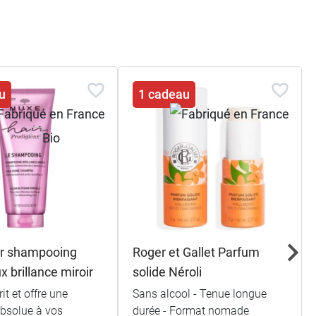
u
1 cadeau
ir shampooing
Roger et Gallet Parfum
x brillance miroir
solide Néroli
it et offre une
Sans alcool - Tenue longue
absolue à vos
durée - Format nomade