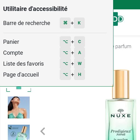
4,9
Voir les 58579 avis
Utilitaire d'accessibilité
Barre de recherche
Menu
+
⌘
K
Panier
+
⌥
C
Accueil
Hygiène - Beauté
Parfum
Eaux de parfum
Compte
+
⌥
A
Liste des favoris
+
⌥
W
Page d'accueil
+
⌥
H