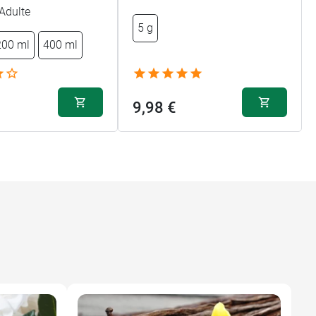
Adulte
5 g
200 ml
400 ml
9,98 €