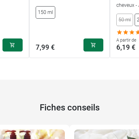
cheveux - 
150 ml
50 ml
A partir de
7,99 €
6,19 €
Fiches conseils