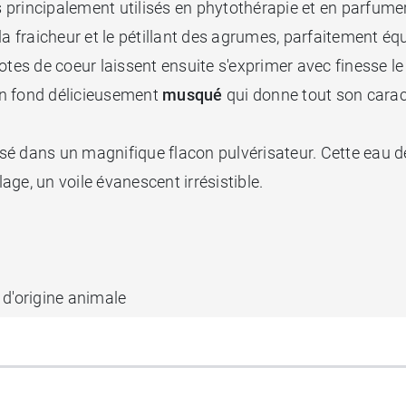
rincipalement utilisés en phytothérapie et en parfumerie
 fraicheur et le pétillant des agrumes, parfaitement équi
otes de coeur laissent ensuite s'exprimer avec finesse l
 un fond délicieusement
musqué
qui donne tout son caract
sé dans un magnifique flacon pulvérisateur. Cette eau d
lage, un voile évanescent irrésistible.
 d'origine animale
ez aussi à découvrir le
Parfum
Floral Nuxe
.