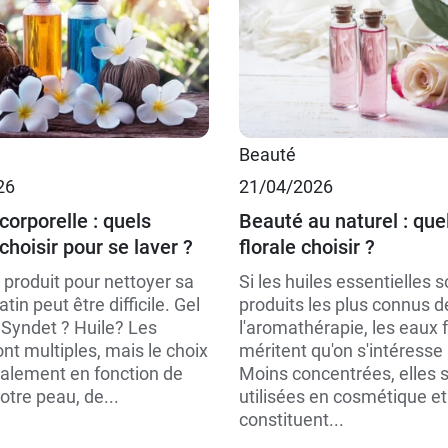
50 ml
 €
200 ml
Beauté
26
21/04/2026
 €
400 ml
corporelle : quels
Beauté au naturel : que
choisir pour se laver ?
florale choisir ?
 produit pour nettoyer sa
Si les huiles essentielles s
tin peut être difficile. Gel
produits les plus connus d
 Syndet ? Huile? Les
l'aromathérapie, les eaux f
ont multiples, mais le choix
méritent qu'on s'intéresse 
nalement en fonction de
Moins concentrées, elles s
otre peau, de...
utilisées en cosmétique et
constituent...