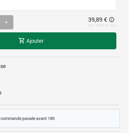
39,89 €
+
Soit 797,80 € / litre
Ajouter
use
s
te commande passée avant 18h