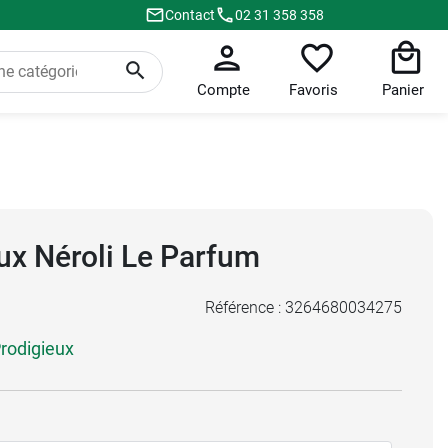
Contact
02 31 358 358
Compte
Favoris
Panier
ux Néroli Le Parfum
Référence :
3264680034275
rodigieux