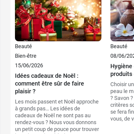
32,89
100 ml
Beauté
Beauté
Bien-être
08/06/20
16,49
30 ml
15/06/2026
Hygiène 
produits 
Idées cadeaux de Noël :
comment être sûr de faire
Choisir un
plaisir ?
peau le ma
? Savon ?
Les mois passent et Noël approche
critères s
à grands pas… Les idées de
se fera fi
cadeaux de Noël ne sont pas au
vous, de v
rendez-vous ? Nous vous donnons
un petit coup de pouce pour trouver