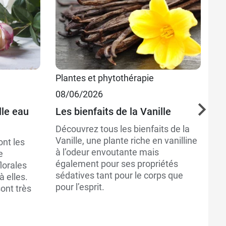
6,19 €
15,89 €
Plantes et phytothérapie
Be
08/06/2026
02
22,35 €
lle eau
Les bienfaits de la Vanille
B
pr
Découvrez tous les bienfaits de la
Vanille, une plante riche en vanilline
ont les
La
à l’odeur envoutante mais
e
de
également pour ses propriétés
lorales
do
sédatives tant pour le corps que
à elles.
Ce
pour l’esprit.
ont très
no
pe