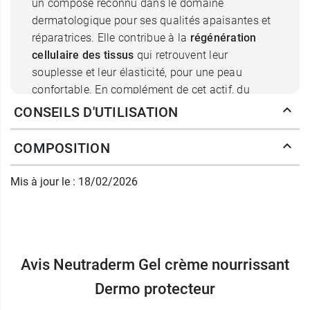
un composé reconnu dans le domaine
dermatologique pour ses qualités apaisantes et
réparatrices. Elle contribue à la
régénération
cellulaire des tissus
qui retrouvent leur
souplesse et leur élasticité, pour une peau
confortable. En complément de cet actif, du
beurre de karité a été ajouté pour
nourrir la
CONSEILS D'UTILISATION
barrière lipidique de l'épiderme
et la rendre plus
étanche au dessèchement. Combinés, des deux
COMPOSITION
ingrédients réduisent les sensations d'irritation
et de tiraillement.
Mis à jour le : 18/02/2026
Gel crème nourrissant Neutraderm
: les bienfaits de la nature
Avis Neutraderm Gel crème nourrissant
D'autre part, le complexe Active Oligo Skin
Complex breveté par
Neutraderm
, issu de la mer
Dermo protecteur
d'Iroise, associe des minéraux et des oligo