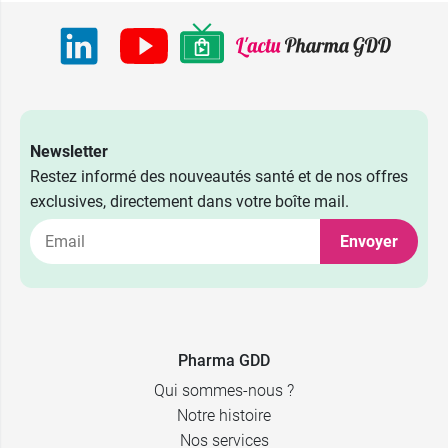
Newsletter
Restez informé des nouveautés santé et de nos offres
2,29 €
100 ml
exclusives, directement dans votre boîte mail.
Envoyer
3,49 €
200 ml
3,29 €
3,99 €
200 ml
500 ml
4,89 €
5,99 €
500 ml
1 L
Pharma GDD
Qui sommes-nous ?
Notre histoire
Nos services