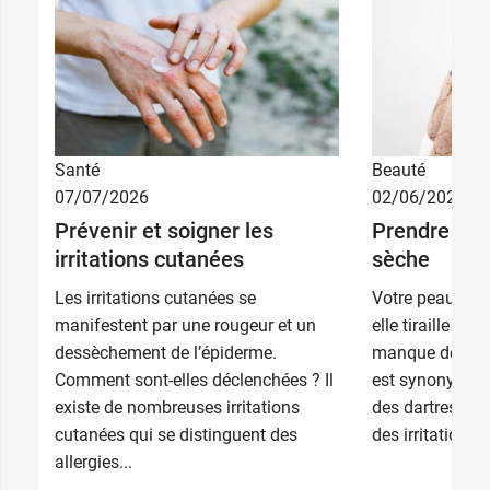
Santé
Beauté
07/07/2026
02/06/2026
12,39 €
200 ml
Prévenir et soigner les
Prendre soi
irritations cutanées
sèche
16,29 €
400 ml
Les irritations cutanées se
Votre peau est 
manifestent par une rougeur et un
elle tiraille ? E
dessèchement de l’épiderme.
manque de lipi
Comment sont-elles déclenchées ? Il
est synonyme d’
existe de nombreuses irritations
des dartres, u
cutanées qui se distinguent des
des irritations 
allergies...