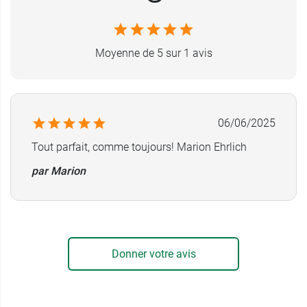
Découvrez les autres huiles que propose la
marque, par exemple l'
huile de sesame
Moyenne de 5 sur 1 avis
Natessance
.
A lire :
comment choisir son huile de massage ?
06/06/2025
Tout parfait, comme toujours! Marion Ehrlich
par Marion
Donner votre avis