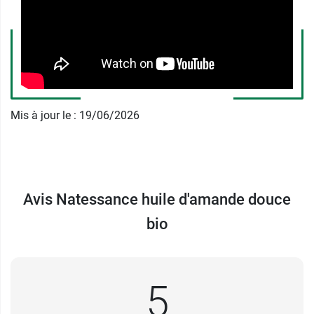
d'amande douce Bio ?
Cette huile d'amande douce bio Natessance peut
aussi être utilisée par voie orale. Elle est riche en
oméga-9, des
acides gras mono-insaturés
. Il
faut simplement veiller à ne pas dépasser 2
cuillères à café par jour.
Mis à jour le : 19/06/2026
La couleur peut varier, mais ces
variations n'altèrent en rien la qualité de l'huile.
Conserver à l'abri de la chaleur et de la lumière.
Avis Natessance huile d'amande douce
Caractéristiques :
bio
Certifiée AB - Agriculture Biologique.
Pack éco-conçu.
Huile vierge biologique de pression à froid
5
Conditionnement :
flacon de 100 ml.