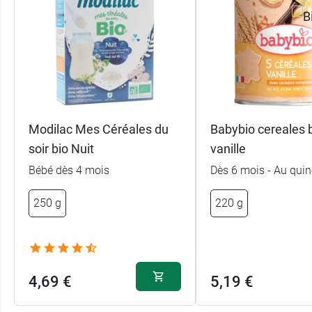
Modilac Mes Céréales du
Babybio cereales b
soir bio Nuit
vanille
Bébé dès 4 mois
Dès 6 mois - Au qui
250 g
220 g
4,69 €
5,19 €