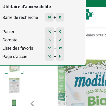
4,9
Voir les 58579 avis
Utilitaire d'accessibilité
Barre de recherche
Menu
+
⌘
K
Panier
+
⌥
C
Accueil
Bébé - Grossesse
Repas bébé
Céréales pour 
Compte
+
⌥
A
1
Liste des favoris
+
⌥
W
Page d'accueil
+
⌥
H