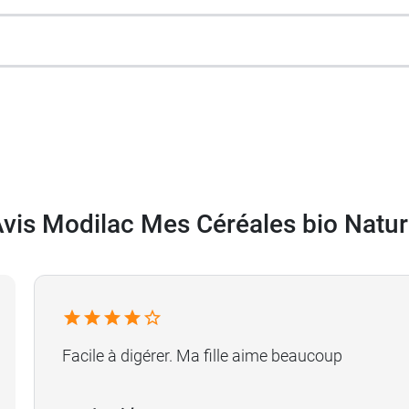
es offrent un grand apport en énergie qui permet à bébé d
et de lui faire découvrir de nouvelles saveurs et consist
’espacer peu à peu les biberons.
ogique. Par ailleurs, leur formule est sans colorant et s
e la carotte, pensez à
Mes céréales du soir Bio Carottes
vis Modilac Mes Céréales bio Natu
Facile à digérer. Ma fille aime beaucoup