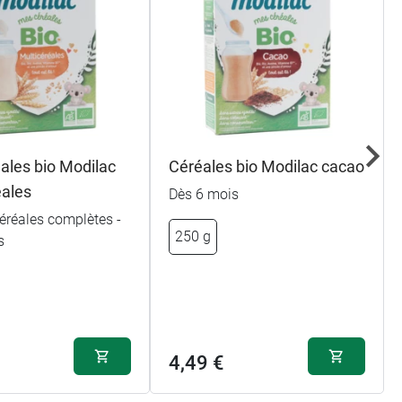
ales bio Modilac
Céréales bio Modilac cacao
éales
Dès 6 mois
éréales complètes -
250 g
s
4,49 €