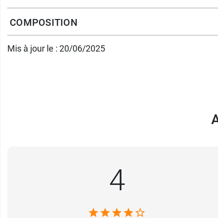
Faciles à digérer et à assimiler
, ces céréal
aliments dans les repas de votre enfant perm
COMPOSITION
sont plus rassasiés et il est donc possible d
Mis à jour le : 20/06/2025
Ces céréales sont certifiées Agriculture Biol
Et pour faire découvrir à bébé le bon goût d
A
Conditionnement
: boîte de 250 g.
4