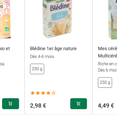
io et
Blédine 1er âge nature
Mes céré
Multicér
Dès 4-6 mois
noa
Riche en c
250 g
Dès 6 moi
250 g
2,98 €
4,49 €