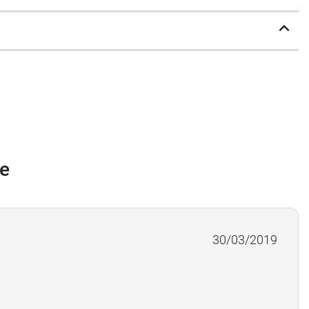
e bien se développer. L’ajout de ces
ances. De plus, avec ces céréales, les bébés
ans conservateur.
 Modilac
.
re
30/03/2019