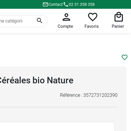
Contact
02 31 358 358
Compte
Favoris
Panier
éréales bio Nature
Référence :
3572731202390