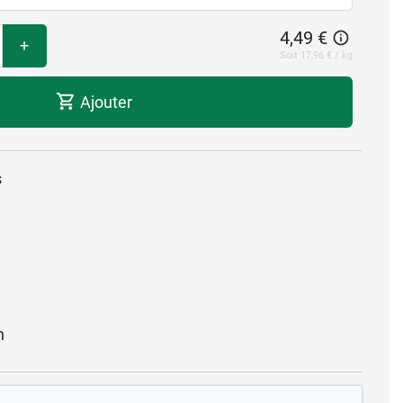
4,49 €
+
Soit 17,96 € / kg
Ajouter
s
n