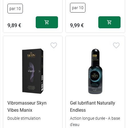
16,99 €
par 20
par 10
par 10
9,89 €
9,99 €
Vibromasseur Skyn
Gel lubrifiant Naturally
Vibes Manix
Endless
Double stimulation
Action longue durée - A base
d'eau