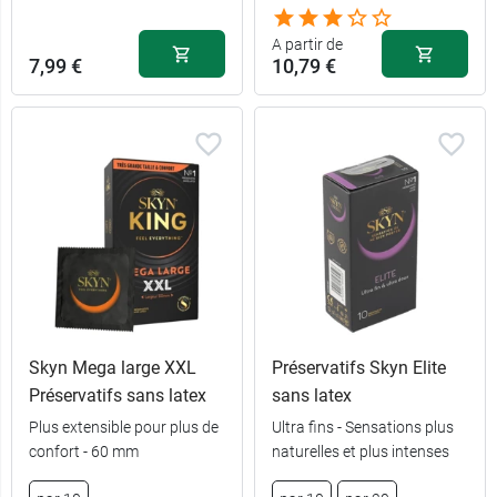
15,59 €
17,49 €
par 20
par 20
A partir de
7,99 €
10,79 €
Skyn Mega large XXL
Préservatifs Skyn Elite
Préservatifs sans latex
sans latex
Plus extensible pour plus de
Ultra fins - Sensations plus
confort - 60 mm
naturelles et plus intenses
10,79 €
par 10