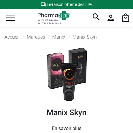
Livraison offerte dès 59€
Accueil
Marques
Manix
Manix Skyn
Manix Skyn
En savoir plus