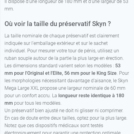
Il dispose d'une longueur de 180 mm et d'une largeur de 53
mm.
Où voir la taille du préservatif Skyn ?
La taille nominale de chaque préservatif est clairement
indiquée sur l'emballage extérieur et sur le sachet
individuel. Pour mesurer votre tour de pénis, utilisez un
ruban souple autour de la partie la plus large en érection.
Les dimensions standard varient selon les modèles :
53
mm pour l'Original et l'Elite, 56 mm pour le King Size
. Pour
les morphologies nécessitant davantage d’aisance, le Skyn
Mega Large XXL propose une largeur nominale de 60 mm
pour un confort accru. La
longueur reste identique à 180
mm
pour tous les modèles.
Un préservatif bien ajusté ne doit ni glisser ni comprimer.
En cas de doute entre deux tailles, optez pour la plus large.
Notez que ces dispositifs médicaux sont testés
électroniquement pour garantir une protection optimale