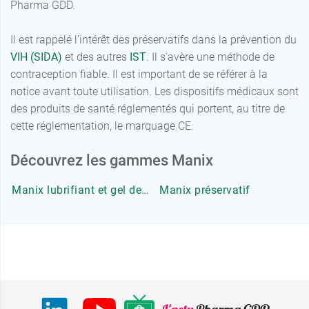
Pharma GDD.
Il est rappelé l’intérêt des préservatifs dans la prévention du
VIH (SIDA)
et des autres
IST
. Il s'avère une méthode de
contraception fiable. Il est important de se référer à la
notice avant toute utilisation. Les dispositifs médicaux sont
des produits de santé réglementés qui portent, au titre de
cette réglementation, le marquage CE.
Découvrez les gammes Manix
Manix lubrifiant et gel de massage
Manix préservatif