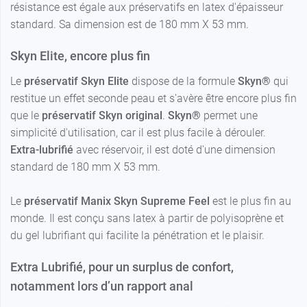
résistance est égale aux préservatifs en latex d'épaisseur
standard. Sa dimension est de 180 mm X 53 mm.
Skyn Elite, encore plus fin
Le
préservatif Skyn Elite
dispose de la formule
Skyn®
qui
restitue un effet seconde peau et s'avère être encore plus fin
que le
préservatif Skyn original
.
Skyn®
permet une
simplicité d'utilisation, car il est plus facile à dérouler.
Extra-lubrifié
avec réservoir, il est doté d'une dimension
standard de 180 mm X 53 mm.
Le
préservatif Manix Skyn Supreme Feel
est le plus fin au
monde. Il est conçu sans latex à partir de polyisoprène et
du gel lubrifiant qui facilite la pénétration et le plaisir.
Extra Lubrifié, pour un surplus de confort,
notamment lors d’un rapport anal