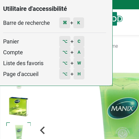
4,9
Voir les 58579 avis
Utilitaire d'accessibilité
Barre de recherche
Menu
+
⌘
K
Panier
+
⌥
C
Accueil
Santé
Sexualité
Gel lubrifiant intime
Compte
+
⌥
A
Liste des favoris
+
⌥
W
Page d'accueil
+
⌥
H