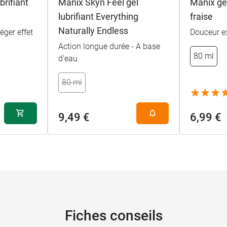
brifiant
Manix Skyn Feel gel
Manix gel
lubrifiant Everything
fraise
Naturally Endless
éger effet
Douceur e
Action longue durée - A base
80 ml
d'eau
80 ml
9,49 €
6,99 €
Fiches conseils