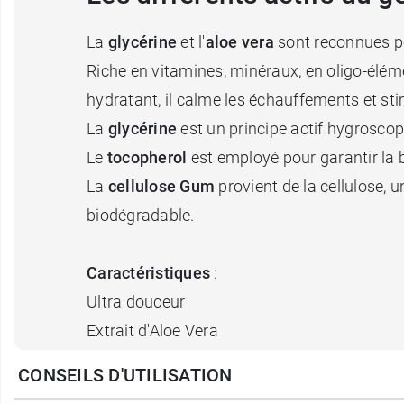
La
glycérine
et l'
aloe
vera
sont reconnues po
Riche en vitamines, minéraux, en oligo-éléme
hydratant, il calme les échauffements et sti
La
glycérine
est un principe actif hygroscopiq
Le
tocopherol
est employé pour garantir la
La
cellulose Gum
provient de la cellulose, 
biodégradable.
Caractéristiques
:
Ultra douceur
Extrait d'Aloe Vera
Sans arôme ajouté
CONSEILS D'UTILISATION
A base d'eau, non gras