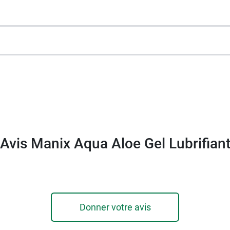
ou sans préservatif
actPlus Manix
pour des sensations intactes !
Avis Manix Aqua Aloe Gel Lubrifian
Donner votre avis