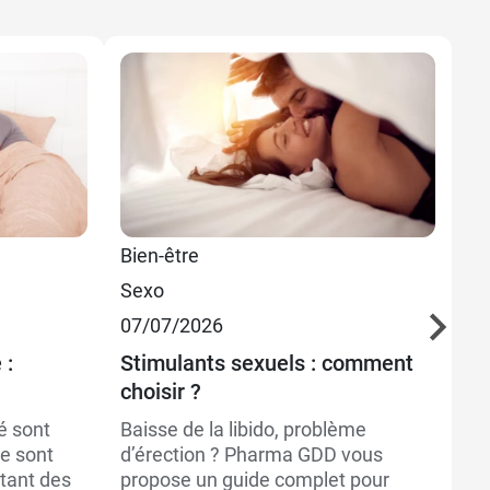
3,99 €
70 ml
Bien-être
Sa
6,99 €
150 ml
Sexo
Pr
07/07/2026
Se
15
 :
Stimulants sexuels : comment
choisir ?
Se
su
é sont
Baisse de la libido, problème
ne sont
d’érection ? Pharma GDD vous
Se
rtant des
propose un guide complet pour
co