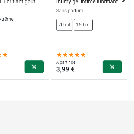
 lubrifiant goût
Intimy gel intime lubrifiant
Sans parfum
xtrême
70 ml
150 ml
A partir de
3,99 €