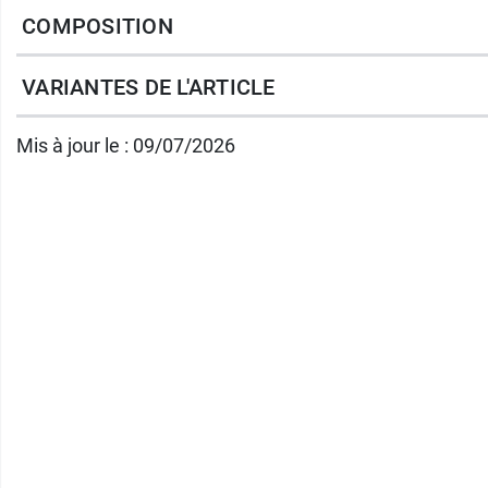
Ne tâche pas
COMPOSITION
Idéal pour un rapport vaginal ou anal avec 
VARIANTES DE L'ARTICLE
Découvrez également les
préservatifs Cont
Mis à jour le : 09/07/2026
Conditionnement
:
tube 80 ml
3 sachets unidoses de 4,5g