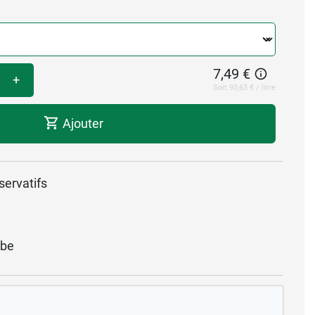
7,49 €
+
Soit 93,63 € / litre
Ajouter
servatifs
be