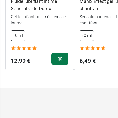
Fluide lubrifiant intime
Manix Effect gel lu
Sensilube de Durex
chauffant
Gel lubrifiant pour sécheresse
Sensation intense - L
intime
chauffant
40 ml
80 ml
12,99 €
6,49 €