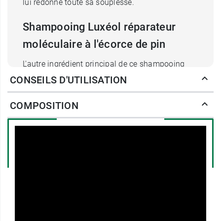
lui redonne toute sa souplesse.
Shampooing Luxéol réparateur
moléculaire à l'écorce de pin
L'autre ingrédient principal de ce shampooing
réparateur est un extrait d'écorce de pin,
CONSEILS D'UTILISATION
hautement composé de polyphénols. Ces
derniers sont dotés de propriétés antioxydantes
COMPOSITION
importantes et dont le rôle est d'inhiber
l'agitation des radicaux libres propre au stress
oxydatifs. La chevelure résiste mieux aux
agressions extérieures que subissent les
cheveux chaque jour, que ce soit les intempéries,
la pollution, voire l'eau du robinet. En
complément,
Testé sous contrôle dermatologique, ce