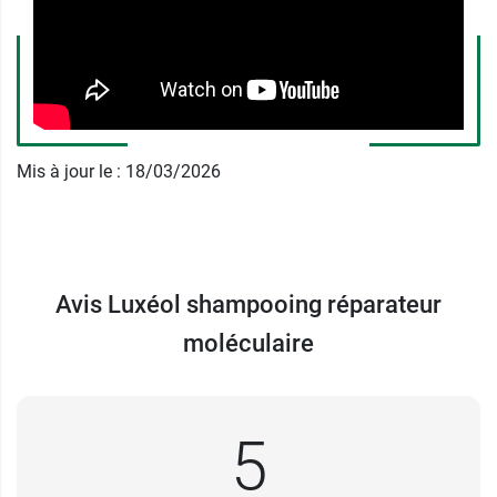
shampooing réparateur moléculaire Luxéol ne
contient pas de tensio-actifs sulfatés
susceptibles d'irriter le cuir chevelu. Sa formule
permet de limiter l'utilisation de l'eau. Grâce au
shampooing réparateur Luxéol, les cheveux sont
réparés, nourris et protégés et le brushing
Mis à jour le : 18/03/2026
devient un jeu d’enfant.
Conditionnement
: Tube de 200 ml
Avis Luxéol shampooing réparateur
moléculaire
5