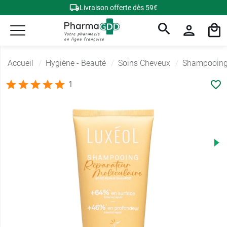
Livraison offerte dès 59€
Accueil
Hygiène - Beauté
Soins Cheveux
Shampooing 
1