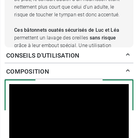
nettement plus court que celui d’un adulte, le
risque de toucher le tympan est donc accentué.
Ces bâtonnets ouatés sécurisés de Luc et Léa
permettent un lavage des oreilles
sans risque
grâce à leur embout spécial. Une utilisation
idéale après le bain pour prolonger ce moment
CONSEILS D'UTILISATION
d’échange et de partage avec bébé, afin de retirer
l’eau, les résidus de savon et éventuellement le
COMPOSITION
cérumen du pavillon auriculaire,
tout en
douceur.
Les cotons tiges Luc et Léa et
l'environnement
Ces cotons-tiges bébés sont conditionnés dans
un packaging éco-conçu afin de préserver
l'environnement. L'étui, recyclable et tout en