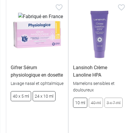
Gifrer Sérum
Lansinoh Crème
physiologique en dosette
Lanoline HPA
Lavage nasal et ophtalmique
Mamelons sensibles et
douloureux
40 x 5 ml
24 x 10 ml
10 ml
40 ml
3 x 7 ml