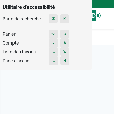
4,9
Voir les 58579 avis
Utilitaire d'accessibilité
Barre de recherche
Menu
+
⌘
K
Panier
+
⌥
C
Accueil
Marques
Love and Green
Compte
+
⌥
A
Liste des favoris
+
⌥
W
Page d'accueil
+
⌥
H