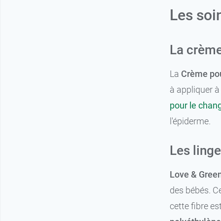
Les soi
La crème
La
Crème pou
à appliquer 
pour le chan
l'épiderme.
Les ling
Love & Gree
des bébés. Ce
cette fibre e