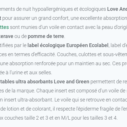
ements de nuit hypoallergéniques et écologiques
Love An
t
pour assurer un grand confort, une excellente absorption
ttes
sont munies d'un voile en contact avec la peau d'origi
terave
ou de
pomme de terre
.
tifiées par le
label écologique Européen Ecolabel
, label 
ces en termes d'efficacité. Couches, culottes et sous-vêt
une absorption renforcée pour un maintien au sec. Ces pro
e à l’urine et aux selles.
etables ultra absorbants Love and Green
permettent de ren
s de la marque. Chaque insert est composé d'un voile de 
n insert ultra-absorbant. Le voile qui se retrouve en contact
 de lotion et de colorant, il respecte l'épiderme fragile de 
couches taille 2 et 3 et en M/L pour les tailles 3 et 4.