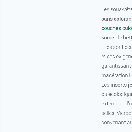
Les sous-vêt
sans coloran
couches culo
sucre
, de
bet
Elles sont cer
et ses exigen
garantissant 
macération lié
Les
inserts j
ou écologique
externe et d'u
selles. Vierge
convenant aux 