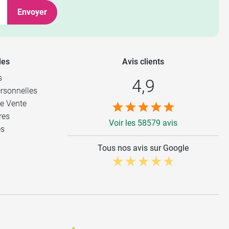
Envoyer
les
Avis clients
s
4,9
rsonnelles
e Vente
res
Voir les 58579 avis
es
Tous nos avis sur Google