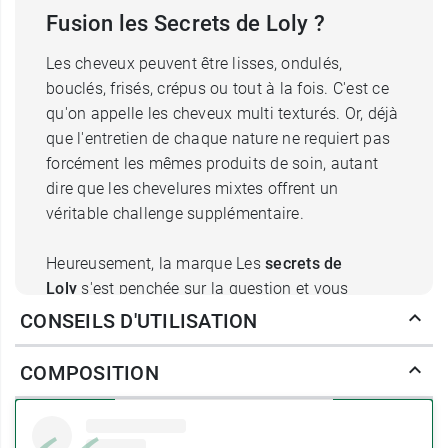
Fusion les Secrets de Loly ?
Les cheveux peuvent être lisses, ondulés,
bouclés, frisés, crépus ou tout à la fois. C'est ce
qu'on appelle les cheveux multi texturés. Or, déjà
que l'entretien de chaque nature ne requiert pas
forcément les mêmes produits de soin, autant
dire que les chevelures mixtes offrent un
véritable challenge supplémentaire.
Heureusement, la marque Les
secrets de
Loly
s'est penchée sur la question et vous
propose sa
mousse coiffante Cloud Fusion
dont
CONSEILS D'UTILISATION
les bienfaits vont s'adapter à chaque spécificité
de votre chevelure pour un soin harmonieux et
COMPOSITION
global. Elle contribue à
redonner du volume et
de la souplesse
à tous les types de boucles,
sans effet carton ni frisottis
.