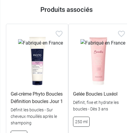
99.5% d'ingrédients d'origine naturelle
Produits associés
Conditionnement :
Flacon pompe de 200 ml
Retrouvez sur notre pharmacie en ligne les
différents soins de la gamme, du shampooing au
produit coiffant, tel que la
gelée capillaire au
panthénol Boost Curl
.
Gel-crème Phyto Boucles
Gelée Boucles Luxéol
Définition boucles Jour 1
Définit, fixe et hydrate les
boucles - Dès 3 ans
Définit les boucles - Sur
cheveux mouillés après le
250 ml
shampoing