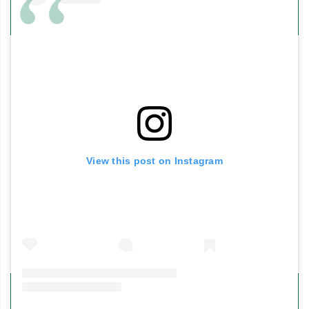
Mousse Cloud Fusion Les secrets
de Loly : des boucles plus belles et
mieux protéger
Le principal ennemi des cheveux est sans aucun
doute le dessèchement, provoqué par les
agressions extérieures ou l'usage de soins non
adaptés. Dans cette
mousse Cloud Fusion,
il est
View this post on Instagram
contrecarré par l'acide hyaluronique, un actif
naturellement présent dans la fibre, mais dont il
faut régulièrement réapprovisionner le stock. Ce
dernier
renforce le film protecteur de la fibre et
concentre les molécules d'eau
en son cœur
pour les mettre à disposition des cellules.
Un complexe de protéines et d'acides aminés