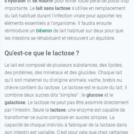
s'hydrater
et
se nourrir
pour éviter toute perte de poids trop
importante. Le
lait sans lactose
s'utilise en remplacement
du lait habituel durant l'infection virale pour apporter les
éléments essentiels à l'organisme. Il faudra ensuite
réintroduire un
biberon
de lait habituel sur deux pour que
les intestins se réhabituent et retrouvent un équilibre.
Qu'est-ce que le lactose ?
Le lait est composé de plusieurs substances, des lipides,
des protéines, des minéraux et des glucides. Chaque lait
qu'il soit maternel ou d'origine animale, vache, brebis ou
chèvre contient du lactose. Le lactose est le sucre du lait. Il
combine deux sucres dits "simples" : le
glucose
et le
galactose
. Le lactose ne peut pas être assimilé directement
par l'intestin. Seule la
lactase
, une enzyme est capable de
transformer ce sucre composé en sucres simples. La
capacité de chaque individu à fabriquer de la lactase dans
son intestin est variable. C'est pour cela que chez certaines