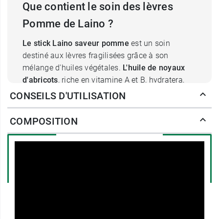
Que contient le soin des lèvres
Pomme de Laino ?
Le stick Laino saveur pomme
est un soin
destiné aux lèvres fragilisées grâce à son
mélange d'huiles végétales.
L'huile de noyaux
d'abricots
, riche en vitamine A et B, hydratera,
assouplira et revitalisera les lèvres.
L'huile de
CONSEILS D'UTILISATION
ricin
dépose sur leur surface un léger film
protecteur. Enfin, elles bénéficieront des
COMPOSITION
propriétés de son
extrait de fleur de calendula
(aussi appelée fiancée du soleil).
Il
nourrira les lèvres
sans effort et son format
trouvera facilement sa place dans une poche ou
dans un sac à main.
Laïno, héritière des traditions multimillénaires