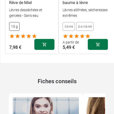
Rêve de Miel
baume à lèvre
Lèvres desséchées et
Lèvres abîmées, sécheresses
gercées - Sans eau
extrêmes
15 g
15 ml
2 x 15 ml
A partir de
7,98 €
5,49 €
Fiches conseils