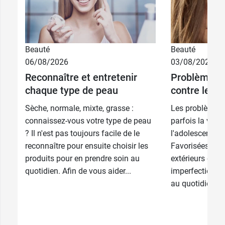
5,49 €
15 ml
Beauté
Beauté
06/08/2026
03/08/2026
8,99 €
Reconnaître et entretenir
Problèmes d
2 x 15 ml
chaque type de peau
contre les i
Sèche, normale, mixte, grasse :
Les problèmes
connaissez-vous votre type de peau
parfois la vie 
? Il n'est pas toujours facile de le
l'adolescence e
reconnaître pour ensuite choisir les
Favorisées par 
produits pour en prendre soin au
extérieurs et int
quotidien. Afin de vous aider...
imperfections 
au quotidien....